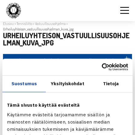
Etusivu
>
Tennisliitto
>
Vastuullisuusohjelma
>
Urheiluyhteison_vastuullisuusohjelman_kuva_jpg
URHEILUYHTEISON_VASTUULLISUUSOHJE
LMAN_KUVA_JPG
Suostumus
Yksityiskohdat
Tietoja
Tämä sivusto käyttää evästeitä
Käytämme evästeitä tarjoamamme sisällön ja
mainosten räätälöimiseen, sosiaalisen median
ominaisuuksien tukemiseen ja kävijämäärämme