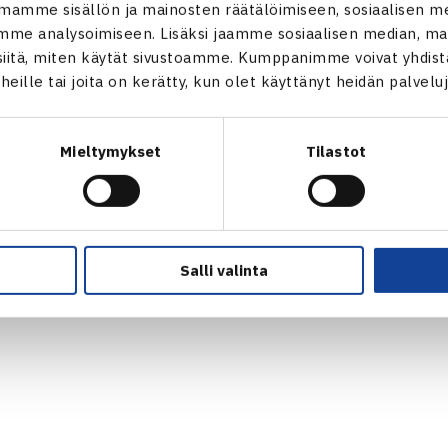
mamme sisällön ja mainosten räätälöimiseen, sosiaalisen m
VASTUULLISUUSOHJELMA →
me analysoimiseen. Lisäksi jaamme sosiaalisen median, mai
KUVAPANKKI →
itä, miten käytät sivustoamme. Kumppanimme voivat yhdistää
FAQ – USEIN KYSYTYT KYSYMYKSET
t heille tai joita on kerätty, kun olet käyttänyt heidän palvelu
→
ssä
EVÄSTEET →
s.fi
TIETOSUOJASELOSTE →
Mieltymykset
Tilastot
Salli valinta