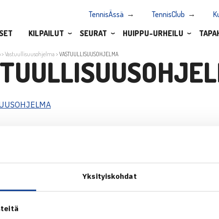
TennisÄssä
TennisClub
K
SET
KILPAILUT
SEURAT
HUIPPU-URHEILU
TAPA
o
>
Vastuullisuusohjelma
>
VASTUULLISUUSOHJELMA
TUULLISUUSOHJE
SUUSOHJELMA
Yksityiskohdat
ALOITA HARRASTUS →
TILAA U
ALOITA KILPAILEMINEN →
teitä
 tie 1,
TENNIKSEN STRATEGIA 2024 →