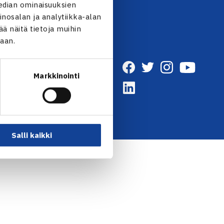
edian ominaisuuksien
nosalan ja analytiikka-alan
 näitä tietoja muihin
jaan.
Markkinointi
Salli kaikki