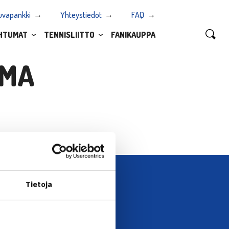
uvapankki
Yhteystiedot
FAQ
HTUMAT
TENNISLIITTO
FANIKAUPPA
LMA
Tietoja
UTISKIRJE →