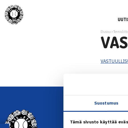
UUTI
Etusivu
>
Tennisliitt
VAS
VASTUULLI
Suostumus
YHTEYSTIEDOT
Tämä sivusto käyttää eväs
Olympiastadion, Paavo Nurmen