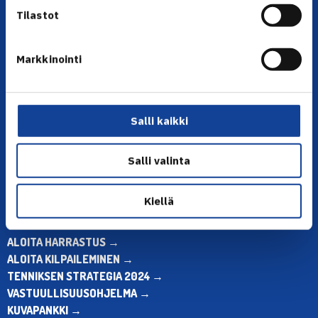
Tilastot
Markkinointi
YHTEYSTIEDOT
Olympiastadion, Paavo Nurmen tie 1, 00250 Helsinki
Puh. 010 574 3959
Salli kaikki
Toimiston puhelinajat:
ma-pe klo 10.00-12.00
Salli valinta
Muina aikoina olkaa yhteydessä
sähköpostitse: toimisto@tennis.fi
Kiellä
KAIKKI YHTEYSTIEDOT →
ALOITA HARRASTUS →
ALOITA KILPAILEMINEN →
TENNIKSEN STRATEGIA 2024 →
VASTUULLISUUSOHJELMA →
KUVAPANKKI →