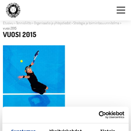
Etusivu
>
Tennisliitto
>
Organisaatio ja yhteystiedot
>
Strategia ja toimintasuunnitelma
>
vuosi 2015
VUOSI 2015
Suostumus
Yksityiskohdat
Tietoja