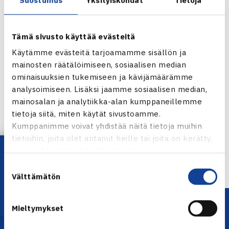
Tämä sivusto käyttää evästeitä
Käytämme evästeitä tarjoamamme sisällön ja
mainosten räätälöimiseen, sosiaalisen median
ominaisuuksien tukemiseen ja kävijämäärämme
analysoimiseen. Lisäksi jaamme sosiaalisen median,
mainosalan ja analytiikka-alan kumppaneillemme
tietoja siitä, miten käytät sivustoamme.
Kumppanimme voivat yhdistää näitä tietoja muihin
tietoihin, joita olet antanut heille tai joita on kerätty,
Lataa OmaTennis!
kun olet käyttänyt heidän palvelujaan.
Suostumuksen
Välttämätön
valinta
Mieltymykset