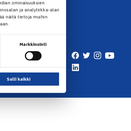
UTISKIRJE →
edian ominaisuuksien
nosalan ja analytiikka-alan
 näitä tietoja muihin
jaan.
Markkinointi
Salli kaikki