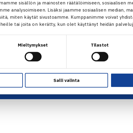
ALOITA HARRASTUS →
TILAA U
mamme sisällön ja mainosten räätälöimiseen, sosiaalisen m
ALOITA KILPAILEMINEN →
me analysoimiseen. Lisäksi jaamme sosiaalisen median, mai
 tie 1,
TENNIKSEN STRATEGIA 2024 →
itä, miten käytät sivustoamme. Kumppanimme voivat yhdistää
VASTUULLISUUSOHJELMA →
t heille tai joita on kerätty, kun olet käyttänyt heidän palvelu
KUVAPANKKI →
FAQ – USEIN KYSYTYT KYSYMYKSET
→
Mieltymykset
Tilastot
ssä
EVÄSTEET →
s.fi
TIETOSUOJASELOSTE →
Salli valinta