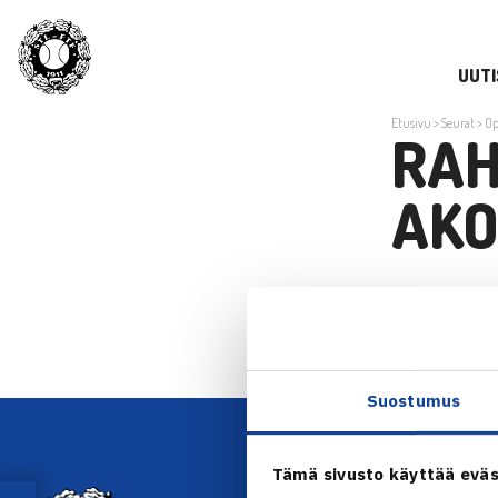
UUTI
Etusivu
>
Seurat
>
Op
RAH
AKO
rahoitusopa
Suostumus
Tämä sivusto käyttää eväs