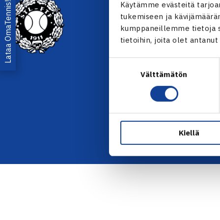
YHTEYSTIEDOT
Lataa OmaTennis!
Käytämme evästeitä tarjoa
tukemiseen ja kävijämääräm
Olympiastadion, Paavo Nurmen
kumppaneillemme tietoja si
00250 Helsinki
tietoihin, joita olet antanu
Puh. 010 574 3959
Toimiston puhelinajat:
Suostumuksen
ma-pe klo 10.00-12.00
Välttämätön
valinta
Muina aikoina olkaa yhteyde
sähköpostitse: toimisto@tenni
KAIKKI YHTEYSTIEDOT →
Kiellä