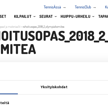
TennisÄssä
TennisClub
K
SET
KILPAILUT
SEURAT
HUIPPU-URHEILU
TAPA
paat ja materiaalit
>
rahoitusopas_2018_2_olympiakomitea
OITUSOPAS_2018_2
MITEA
s_2018_2_olympiakomitea
Yksityiskohdat
teitä