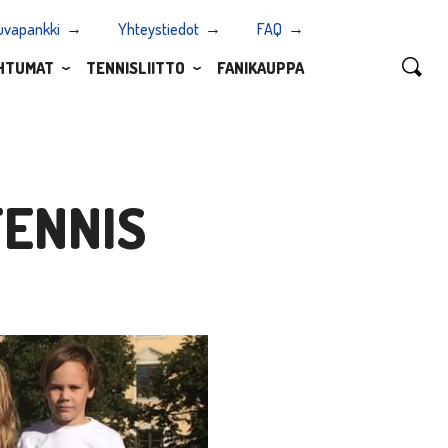
uvapankki
Yhteystiedot
FAQ
HTUMAT
TENNISLIITTO
FANIKAUPPA
TENNIS