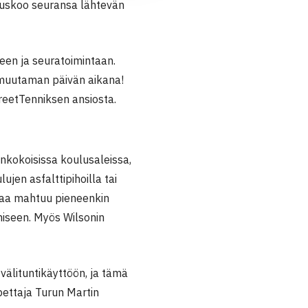
a uskoo seuransa lähtevän
seen ja seuratoimintaan.
a muutaman päivän aikana!
reetTenniksen ansiosta.
kenkokoisissa koulusaleissa,
ujen asfalttipihoilla tai
ntaa mahtuu pieneenkin
miseen. Myös Wilsonin
välituntikäyttöön, ja tämä
opettaja Turun Martin