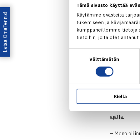
Tämä sivusto käyttää eväs
Toivottua 
Lataa OmaTennis!
Käytämme evästeitä tarjoa
tukemiseen ja kävijämääräm
Toimintaa py
kumppaneillemme tietoja si
Mukaan mahtu
tietoihin, joita olet antanu
kertaa mukan
saamaansa v
Suostumuksen
Välttämätön
valinta
– Minut oikea
kuin luonnos
kanssa, nyt v
ei paljoa pel
Kiellä
Samoilla linj
ajalta.
– Meno oli in