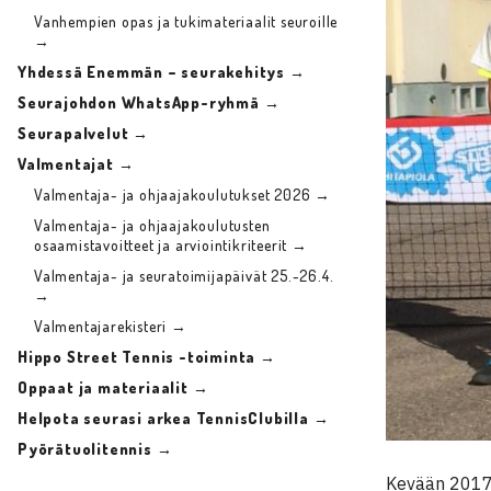
Vanhempien opas ja tukimateriaalit seuroille
→
Yhdessä Enemmän – seurakehitys →
Seurajohdon WhatsApp-ryhmä →
Seurapalvelut →
Valmentajat →
Valmentaja- ja ohjaajakoulutukset 2026 →
Valmentaja- ja ohjaajakoulutusten
osaamistavoitteet ja arviointikriteerit →
Valmentaja- ja seuratoimijapäivät 25.-26.4.
→
Valmentajarekisteri →
Hippo Street Tennis -toiminta →
Oppaat ja materiaalit →
Helpota seurasi arkea TennisClubilla →
Pyörätuolitennis →
Kevään 2017 