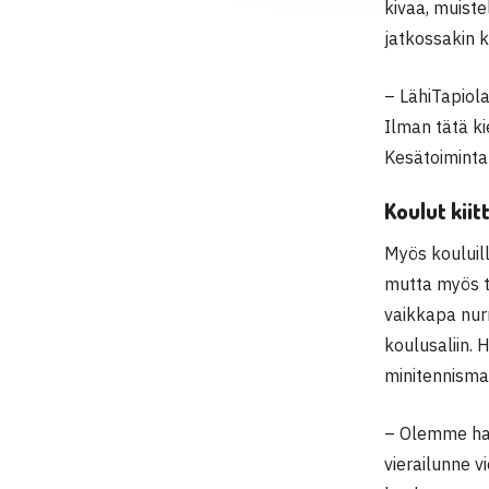
kivaa, muiste
jatkossakin ko
– LähiTapiola
Ilman tätä k
Kesätoiminta
Koulut kiit
Myös kouluill
mutta myös te
vaikkapa nur
koulusaliin. 
minitennismai
– Olemme hark
vierailunne v