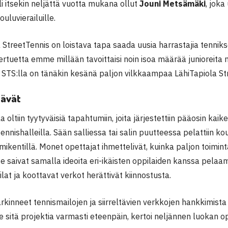
li itsekin neljättä vuotta mukana ollut
Jouni Metsämäki
, jok
uluvierailuille.
 StreetTennis on loistava tapa saada uusia harrastajia tennik
iertuetta emme millään tavoittaisi noin isoa määrää junioreit
 STS:lla on tänäkin kesänä paljon vilkkaampaa LähiTapiola St
tävät
a oltiin tyytyväisiä tapahtumiin, joita järjestettiin pääosin kai
nnishalleilla. Sään salliessa tai salin puutteessa pelattiin koul
mikentillä. Monet opettajat ihmettelivät, kuinka paljon toimi
He saivat samalla ideoita eri-ikäisten oppilaiden kanssa pelaa
lat ja koottavat verkot herättivät kiinnostusta.
inneet tennismailojen ja siirreltävien verkkojen hankkimista 
ie sitä projektia varmasti eteenpäin, kertoi neljännen luokan 