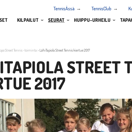
TennisÄssä
TennisClub
K
SET
KILPAILUT
SEURAT
HUIPPU-URHEILU
TAPA
ppo Street Tennis -toiminta
>
LähiTapiola Street Tennis kiertue 2017
ITAPIOLA STREET 
RTUE 2017