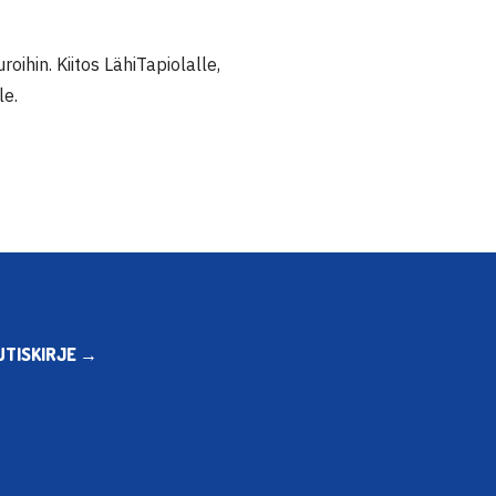
roihin. Kiitos LähiTapiolalle,
le.
UTISKIRJE →