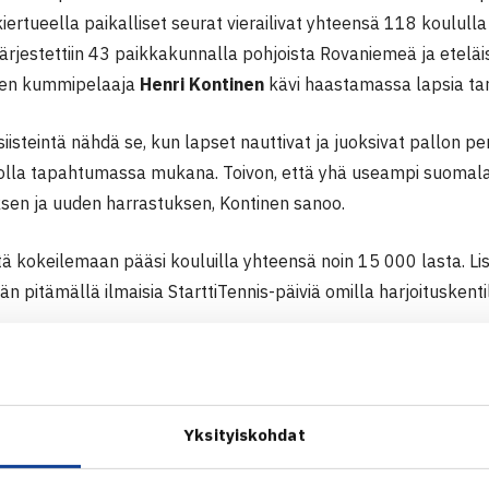
iertueella paikalliset seurat vierailivat yhteensä 118 koulull
ärjestettiin 43 paikkakunnalla pohjoista Rovaniemeä ja etelä
een kummipelaaja
Henri Kontinen
kävi haastamassa lapsia tar
 siisteintä nähdä se, kun lapset nauttivat ja juoksivat pallon pe
a olla tapahtumassa mukana. Toivon, että yhä useampi suomala
ksen ja uuden harrastuksen, Kontinen sanoo.
ä kokeilemaan pääsi kouluilla yhteensä noin 15 000 lasta. Lis
än pitämällä ilmaisia StarttiTennis-päiviä omilla harjoitusken
nis -kiertue kasvaa, näkyy ja kuuluu vuosi vuodelta enemmän.
ennisseurat ja koulut toimivalla tavalla yhteen. Konsepti on L
e olla liikuttamassa lapsia ja nuoria. Oli myös mukavaa, ett
Yksityiskohdat
 renkailla -tapahtuma vieraili muutamilla kouluilla samaan a
Tapiolan yhteiskuntasuhteista ja sponsoroinnista vastaava joh