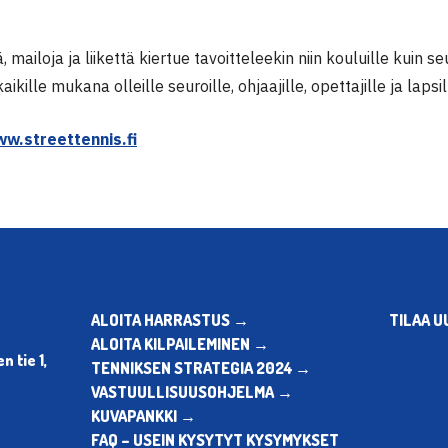
, mailoja ja liikettä kiertue tavoitteleekin niin kouluille kuin seu
kaikille mukana olleille seuroille, ohjaajille, opettajille ja lapsil
w.streettennis.fi
ALOITA HARRASTUS →
TILAA U
ALOITA KILPAILEMINEN →
 tie 1,
TENNIKSEN STRATEGIA 2024 →
VASTUULLISUUSOHJELMA →
KUVAPANKKI →
FAQ – USEIN KYSYTYT KYSYMYKSET