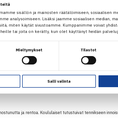
teitä
vaihtelua
mamme sisällön ja mainosten räätälöimiseen, sosiaalisen m
me analysoimiseen. Lisäksi jaamme sosiaalisen median, mai
örittivät Suomen Tennisliiton kiertuemanagerit sekä joukko va
itä, miten käytät sivustoamme. Kumppanimme voivat yhdistää
i sekä monta vuotta kouluja kiertäneitä konkareita että ensi
t heille tai joita on kerätty, kun olet käyttänyt heidän palvelu
a ollut TVS-tenniksen valmentaja
Jani Laaksonen
oli tyytyv
astaanottoon.
Mieltymykset
Tilastot
staan yllätti tapahtumien iloinen meininki; mutrusuita ei juuri n
taan ja pelaaminen sujui. Olisikin ollut mukavaa pelailla hie
aihdot olivat nopeita. Tennis toi varmasti toivottua vaihtelua opp
ata. On hyvä, että tennistä tehdään tällä tavalla tutuksi, Laak
Salli valinta
oilla oltiin myös Seinäjoen Tennisseurassa, jolle tapahtumat ov
nostunutta ja rentoa. Koululaiset tutustuivat tennikseen innois