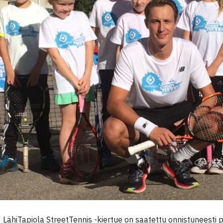
LähiTapiola StreetTennis -kiertue on saatettu onnistuneesti 