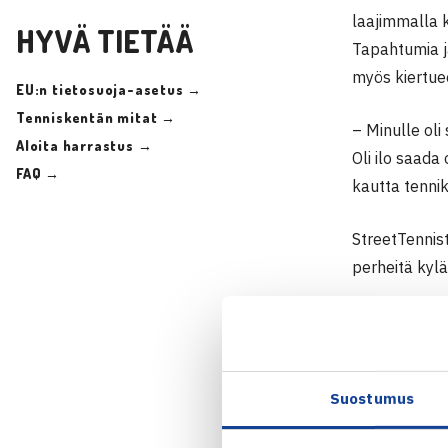
laajimmalla k
HYVÄ TIETÄÄ
Tapahtumia j
myös kiertu
EU:n tietosuoja-asetus →
Tenniskentän mitat →
– Minulle oli
Aloita harrastus →
Oli ilo saad
FAQ →
kautta tenni
StreetTennist
perheitä kylä
– Street Ten
paikalliset t
sillä haluamm
Suostumus
Urheilumuseo
kanssa, Lähi