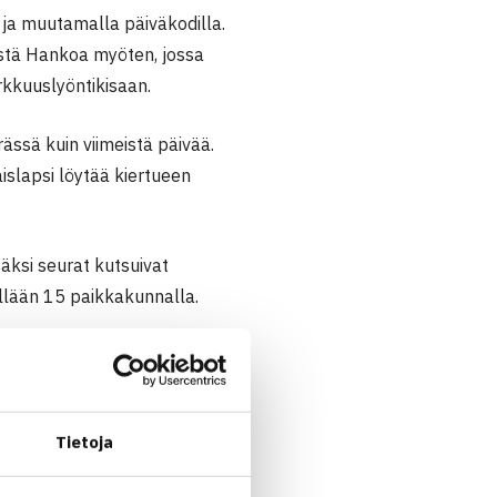
a ja muutamalla päiväkodilla.
istä Hankoa myöten, jossa
kkuuslyöntikisaan.
rässä kuin viimeistä päivää.
islapsi löytää kiertueen
äksi seurat kutsuivat
tillään 15 paikkakunnalla.
 Kiertue on oppinut sitomaan
ähiTapiolan arvojen mukainen,
ä LähiTapiolan tukema
Tietoja
ikaan Street Tenniksen
taja
Arto Heinonen
sanoo.