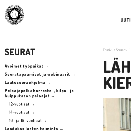
UUTI
SEURAT
Etusivu
>
Seurat
>
Hi
LÄH
Avoimet työpaikat →
Seuratapaamiset ja webinaarit →
KIE
Laatuseuraohjelma →
Pelaajapolku harraste-, kilpa- ja
huipputason pelaajat →
12-vuotiaat →
14-vuotiaat →
16- ja 18-vuotiaat →
Laadukas lasten toiminta →