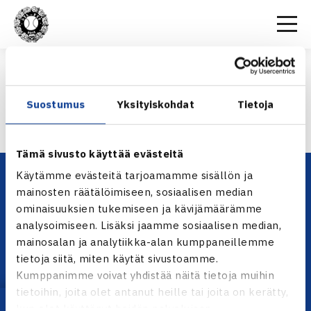
Etusivu
>
Seurasiirrot 2024-2025
>
SEURASIIRROT 2024-2025 päivitetty
SEURASIIRROT 2024-2025 PÄIVITETTY
Suostumus
Yksityiskohdat
Tietoja
SEURASIIRROT 2024-2025 päivitetty
Tämä sivusto käyttää evästeitä
Käytämme evästeitä tarjoamamme sisällön ja
mainosten räätälöimiseen, sosiaalisen median
ominaisuuksien tukemiseen ja kävijämäärämme
analysoimiseen. Lisäksi jaamme sosiaalisen median,
mainosalan ja analytiikka-alan kumppaneillemme
tietoja siitä, miten käytät sivustoamme.
Kumppanimme voivat yhdistää näitä tietoja muihin
YHTEYSTIEDOT
tietoihin, joita olet antanut heille tai joita on kerätty,
Olympiastadion, Paavo Nurmen tie 1, 00250 Helsinki
kun olet käyttänyt heidän palvelujaan.