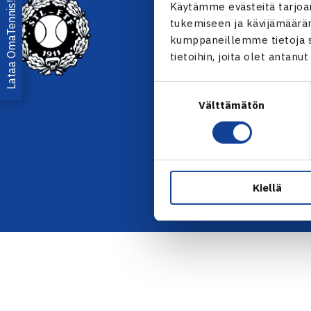
YHTEYSTIEDOT
Lataa OmaTennis!
Käytämme evästeitä tarjoa
tukemiseen ja kävijämääräm
Olympiastadion, Paavo Nurmen
kumppaneillemme tietoja si
00250 Helsinki
tietoihin, joita olet antanu
Puh. 010 574 3959
Toimiston puhelinajat:
Suostumuksen
ma-pe klo 10.00-12.00
Välttämätön
valinta
Muina aikoina olkaa yhteyde
sähköpostitse: toimisto@tenni
KAIKKI YHTEYSTIEDOT →
Kiellä