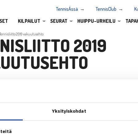
TennisÄssä
TennisClub
K
SET
KILPAILUT
SEURAT
HUIPPU-URHEILU
TAPA
Tennisliitto 2019 vakuutusehto
NISLIITTO 2019
UUTUSEHTO
 2019 vakuutusehto
Yksityiskohdat
teitä