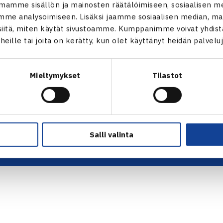
ALOITA HARRASTUS →
TILAA U
mamme sisällön ja mainosten räätälöimiseen, sosiaalisen m
ALOITA KILPAILEMINEN →
me analysoimiseen. Lisäksi jaamme sosiaalisen median, mai
 tie 1,
TENNIKSEN STRATEGIA 2024 →
itä, miten käytät sivustoamme. Kumppanimme voivat yhdistää
VASTUULLISUUSOHJELMA →
t heille tai joita on kerätty, kun olet käyttänyt heidän palvelu
KUVAPANKKI →
FAQ – USEIN KYSYTYT KYSYMYKSET
→
Mieltymykset
Tilastot
ssä
EVÄSTEET →
s.fi
TIETOSUOJASELOSTE →
Salli valinta