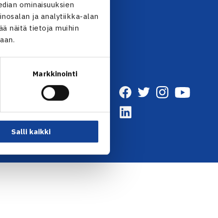
UTISKIRJE →
edian ominaisuuksien
nosalan ja analytiikka-alan
 näitä tietoja muihin
jaan.
Markkinointi
Salli kaikki