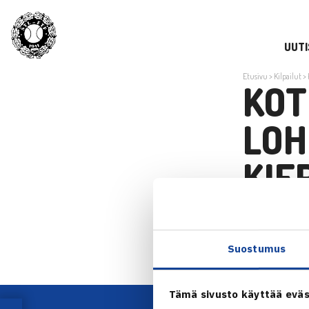
UUTI
Etusivu
>
Kilpailut
>
KOT
LOH
KIE
Kotipelaajat 
Suostumus
Tämä sivusto käyttää eväs