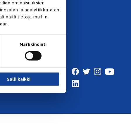
edian ominaisuuksien
nosalan ja analytiikka-alan
UTISKIRJE →
 näitä tietoja muihin
jaan.
Markkinointi
Salli kaikki