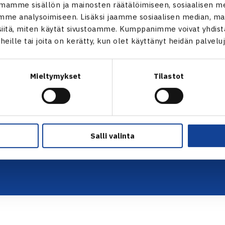
mamme sisällön ja mainosten räätälöimiseen, sosiaalisen m
me analysoimiseen. Lisäksi jaamme sosiaalisen median, mai
ALOITA HARRASTUS →
TILAA U
itä, miten käytät sivustoamme. Kumppanimme voivat yhdistää
ALOITA KILPAILEMINEN →
t heille tai joita on kerätty, kun olet käyttänyt heidän palvelu
 tie 1,
TENNIKSEN STRATEGIA 2024 →
VASTUULLISUUSOHJELMA →
Mieltymykset
Tilastot
KUVAPANKKI →
FAQ – USEIN KYSYTYT KYSYMYKSET
→
ssä
EVÄSTEET →
s.fi
TIETOSUOJASELOSTE →
Salli valinta