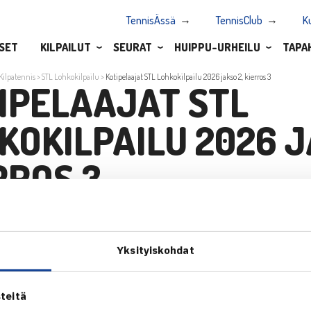
TennisÄssä
TennisClub
K
SET
KILPAILUT
SEURAT
HUIPPU-URHEILU
TAPA
Kilpatennis
>
STL Lohkokilpailu
>
Kotipelaajat STL Lohkokilpailu 2026 jakso 2, kierros 3
IPELAAJAT STL
KOKILPAILU 2026 J
RROS 3
STL Lohkokilpailu 2026 jakso 2, kierros 3
Yksityiskohdat
teitä