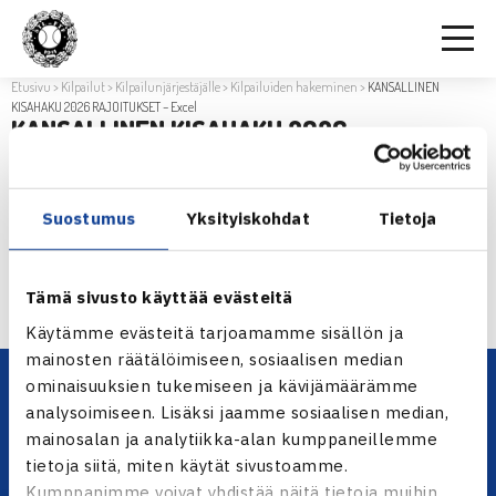
Etusivu
>
Kilpailut
>
Kilpailunjärjestäjälle
>
Kilpailuiden hakeminen
>
KANSALLINEN
KISAHAKU 2026 RAJOITUKSET – Excel
KANSALLINEN KISAHAKU 2026
RAJOITUKSET – EXCEL
KANSALLINEN KISAHAKU 2026 RAJOITUKSET - Excel
Suostumus
Yksityiskohdat
Tietoja
KANSALLINEN KISAHAKU 2026 RAJOITUKSET – Excel
Tämä sivusto käyttää evästeitä
Käytämme evästeitä tarjoamamme sisällön ja
mainosten räätälöimiseen, sosiaalisen median
ominaisuuksien tukemiseen ja kävijämäärämme
analysoimiseen. Lisäksi jaamme sosiaalisen median,
mainosalan ja analytiikka-alan kumppaneillemme
tietoja siitä, miten käytät sivustoamme.
Kumppanimme voivat yhdistää näitä tietoja muihin