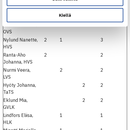
HVS
Sillanpää
4
1
5
Kiellä
Annika, TaTS
Malinen Monica,
2
1
3
OVS
Nylund Nanette,
2
1
3
HVS
Ranta-Aho
2
2
Johanna, HVS
Nurmi Veera,
2
2
LVS
Hyöty Johanna,
2
2
TaTS
Eklund Mia,
2
2
GVLK
Lindfors Eliisa,
1
1
HLK