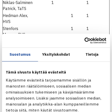
Niklas-Salminen
1
1
Patrick, TaTS
Hedman Alex,
1
1
HVS
Stenfors
1
1
Marcus, PVS
Kekkonen Elmo,
1
1
TaTS
Suostumus
Yksityiskohdat
Tietoja
Virtanen Ilari,
1
1
TVS
Julin Mika, HVS
1
1
Tämä sivusto käyttää evästeitä
Vilen Tero, TaTS
1
1
Käytämme evästeitä tarjoamamme sisällön ja
Liukko Ville, TVS
1
1
mainosten räätälöimiseen, sosiaalisen median
ominaisuuksien tukemiseen ja kävijämäärämme
analysoimiseen. Lisäksi jaamme sosiaalisen median,
mainosalan ja analytiikka-alan kumppaneillemme
Naiset
Oulu
Helsinki
Turku
yhteensä:
tietoja siitä, miten käytät sivustoamme.