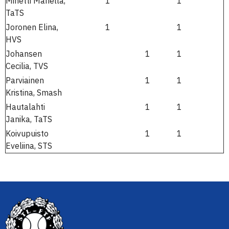
Minetti Mariella,
1
1
TaTS
Joronen Elina,
1
1
HVS
Johansen
1
1
Cecilia, TVS
Parviainen
1
1
Kristina, Smash
Hautalahti
1
1
Janika, TaTS
Koivupuisto
1
1
Eveliina, STS