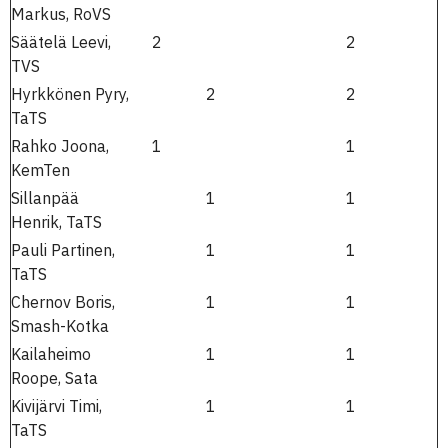
Markus, RoVS
Säätelä Leevi,
2
2
TVS
Hyrkkönen Pyry,
2
2
TaTS
Rahko Joona,
1
1
KemTen
Sillanpää
1
1
Henrik, TaTS
Pauli Partinen,
1
1
TaTS
Chernov Boris,
1
1
Smash-Kotka
Kailaheimo
1
1
Roope, Sata
Kivijärvi Timi,
1
1
TaTS