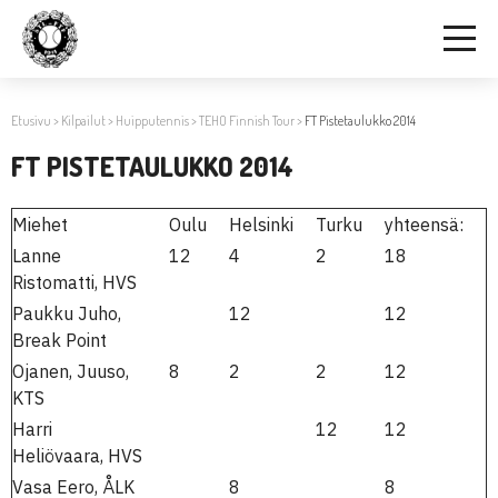
Etusivu
>
Kilpailut
>
Huipputennis
>
TEHO Finnish Tour
>
FT Pistetaulukko 2014
FT PISTETAULUKKO 2014
Miehet
Oulu
Helsinki
Turku
yhteensä:
Lanne
12
4
2
18
Ristomatti, HVS
Paukku Juho,
12
12
Break Point
Ojanen, Juuso,
8
2
2
12
KTS
Harri
12
12
Heliövaara, HVS
Vasa Eero, ÅLK
8
8