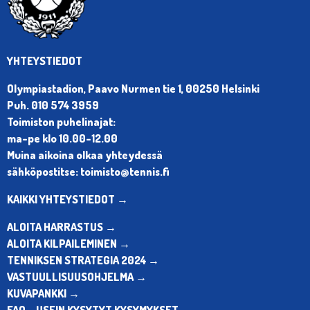
YHTEYSTIEDOT
Olympiastadion, Paavo Nurmen tie 1, 00250 Helsinki
Puh. 010 574 3959
Toimiston puhelinajat:
ma-pe klo 10.00-12.00
Muina aikoina olkaa yhteydessä
sähköpostitse: toimisto@tennis.fi
KAIKKI YHTEYSTIEDOT →
ALOITA HARRASTUS →
ALOITA KILPAILEMINEN →
TENNIKSEN STRATEGIA 2024 →
VASTUULLISUUSOHJELMA →
KUVAPANKKI →
FAQ – USEIN KYSYTYT KYSYMYKSET →