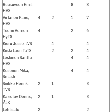
Ruusuvuori Emil,
8
8
HVS
Virtanen Panu,
4
2
1
7
HVS
Tuomi Verneri,
4
2
6
HyTS
Kiuru Jesse, LVS
4
4
Kiiski Lauri TaTS
2
2
4
Leskinen Santtu,
4
4
HVS
Kosonen Mika,
4
4
Smash
Sinkko Henrik,
2
1
3
TVS
Kazistov Dennis,
2
1
3
ÅLK
Lehtisalo
2
2