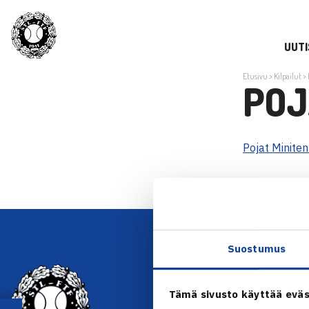
UUTI
Etusivu
>
Kilpailut
>
POJ
Pojat Minite
Suostumus
YHTEYSTIEDOT
Tämä sivusto käyttää eväs
Olympiastadion, Paavo Nurmen