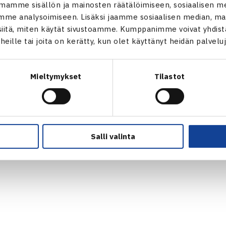
mamme sisällön ja mainosten räätälöimiseen, sosiaalisen m
VASTUULLISUUSOHJELMA →
me analysoimiseen. Lisäksi jaamme sosiaalisen median, mai
KUVAPANKKI →
itä, miten käytät sivustoamme. Kumppanimme voivat yhdistää
FAQ – USEIN KYSYTYT KYSYMYKSET
t heille tai joita on kerätty, kun olet käyttänyt heidän palvelu
→
ssä
EVÄSTEET →
s.fi
TIETOSUOJASELOSTE →
Mieltymykset
Tilastot
Salli valinta