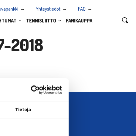
uvapankki
Yhteystiedot
FAQ
HTUMAT
TENNISLIITTO
FANIKAUPPA
7-2018
Tietoja
UTISKIRJE →