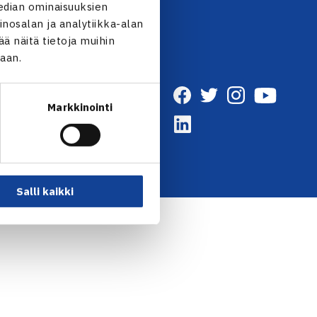
edian ominaisuuksien
nosalan ja analytiikka-alan
 näitä tietoja muihin
jaan.
Markkinointi
Salli kaikki