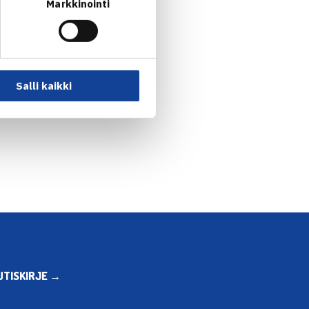
ttaa koulutuksen esimerkiksi
Markkinointi
jan sairauden hoito
telmän käyttöä. Hoidolle
Salli kaikki
tai menetelmän käytön
UTISKIRJE →