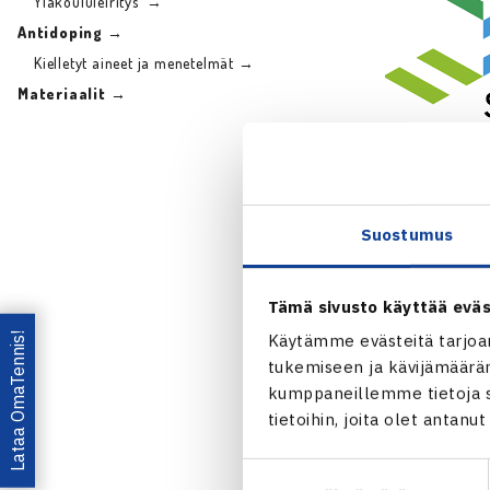
Yläkoululeiritys →
Antidoping →
Kielletyt aineet ja menetelmät →
Materiaalit →
Puhtaasti par
varmistaa tie
Verkkokoulutu
Suostumus
TE-kilpailuih
valmentajilla
Tämä sivusto käyttää eväs
Lataa OmaTennis!
Uuden maailm
Käytämme evästeitä tarjoa
tukemiseen ja kävijämääräm
maajoukkue- j
kumppaneillemme tietoja si
paras -verkk
tietoihin, joita olet antanu
Paras -verkk
Suostumuksen