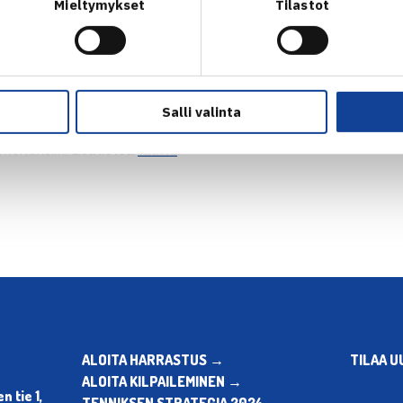
aiden osalta on varmasti järkevintä, että valittu pelaaja suori
Mieltymykset
Tilastot
emman tai henkilökohtaisen valmentajan kanssa.
aisesti yhteydessä roope.kailaheimo(at)tennis.fi, mikäli urheili
astma) vaatii jonkin urheilussa kielletyn lääkeaineen tai mene
Salli valinta
a erivapautta, joka voi tehdä mahdolliseksi kielletyn aineen 
arkoituksiin. Lisätietoa
täältä
.
ALOITA HARRASTUS →
TILAA U
ALOITA KILPAILEMINEN →
 tie 1,
TENNIKSEN STRATEGIA 2024 →