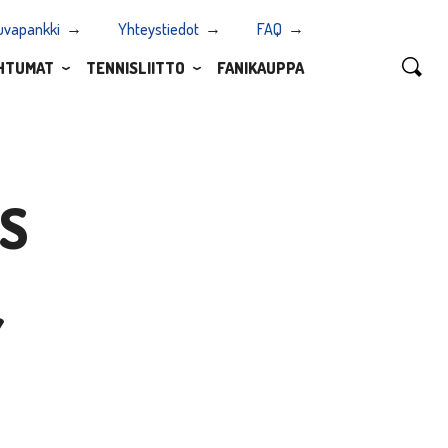
uvapankki
Yhteystiedot
FAQ
HTUMAT
TENNISLIITTO
FANIKAUPPA
S
Y