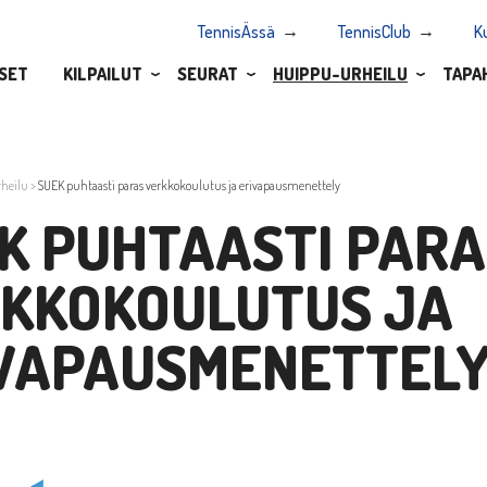
TennisÄssä
TennisClub
K
SET
KILPAILUT
SEURAT
HUIPPU-URHEILU
TAPA
heilu
>
SUEK puhtaasti paras verkkokoulutus ja erivapausmenettely
K PUHTAASTI PARA
KKOKOULUTUS JA
VAPAUSMENETTEL