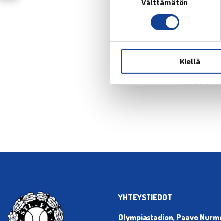
Alle 12-vuoti
Välttämätön
valinta
yhdessä vanh
Olettehan pik
(esimerkiksi 
Kiellä
voidaan hake
hoidollisiin t
YHTEYSTIEDOT
Olympiastadion, Paavo Nurmen