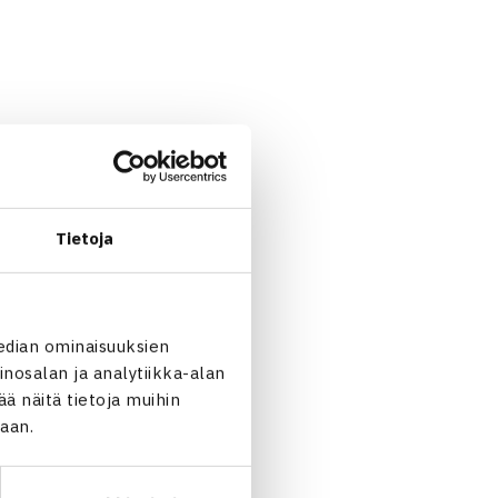
kilönsä voivat oppia ja
pingsäännöstöihin.
arvokilpailuihin ja ITF- ja
Tietoja
 osallistuvilla pelaajilla ja
sta, tulee kaikkien
edian ominaisuuksien
nosalan ja analytiikka-alan
 tehdä SUEKin uusi Puhtaasti
 näitä tietoja muihin
 -tilaisuutta. Puhtaasti
jaan.