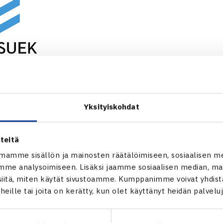
as on verkkokoulutus, jonka avulla urheilijat ja heidän tukihen
tonsa antidopingasioista. Koulutuksen sisältö perustuu antido
ksen avulla Tennisliitto haluaa varmistaa, että kansainvälisiin 
Yksityiskohdat
in lähtevillä joukkueilla sekä maajoukkue- ja kartoitustoimintaan
 on perustietämys antidopingasioista.
teitä
an anti-doping säännöstön tullessa voimaan vuoden 2021 alu
mamme sisällön ja mainosten räätälöimiseen, sosiaalisen m
me analysoimiseen. Lisäksi jaamme sosiaalisen median, mai
a kartoitustoimintaan osallistuvien pelaajien ja valmentajien
itä, miten käytät sivustoamme. Kumppanimme voivat yhdistää
okoulutus ennen vuoden ensimmäistä maajoukkue edustusta tai
t heille tai joita on kerätty, kun olet käyttänyt heidän palvelu
okoulutus suoritetaan osoitteessa
www.puhtaastiparas.fi