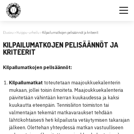
Etusivu
>
Huippu-urheilu
>
Kilpailumatkojen pelisäännöt ja kriteerit
KILPAILUMATKOJEN PELISÄÄNNÖT JA
KRITEERIT
Kilpailumatkojen pelisäännöt:
Kilpailumatkat
toteutetaan maajoukkuekalenterin
mukaan, jollei toisin ilmoiteta. Maajoukkuekalenteria
päivitetään vähintään kerran kuukaudessa ja kaksi
kuukautta eteenpäin. Tennisliiton toimiston tai
valmentajan tekemät matkavaraukset tehdään
lähtökohtaisesti heti kilpailusta vetäytymisen takarajan
jälkeen. Olettehan yhteydessä matkan vastuulliseen