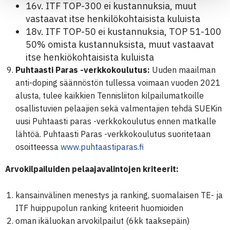
16v. ITF TOP-300 ei kustannuksia, muut
vastaavat itse henkilökohtaisista kuluista
18v. ITF TOP-50 ei kustannuksia, TOP 51-100
50% omista kustannuksista, muut vastaavat
itse henkiökohtaisista kuluista
Puhtaasti Paras -verkkokoulutus:
Uuden maailman
anti-doping säännöstön tullessa voimaan vuoden 2021
alusta, tulee kaikkien Tennisliiton kilpailumatkoille
osallistuvien pelaajien sekä valmentajien tehdä SUEKin
uusi Puhtaasti paras -verkkokoulutus ennen matkalle
lähtöä. Puhtaasti Paras -verkkokoulutus suoritetaan
osoitteessa
www.puhtaastiparas.fi
Arvokilpailuiden pelaajavalintojen kriteerit:
kansainvälinen menestys ja ranking, suomalaisen TE- ja
ITF huippupolun ranking kriteerit huomioiden
oman ikäluokan arvokilpailut (6kk taaksepäin)