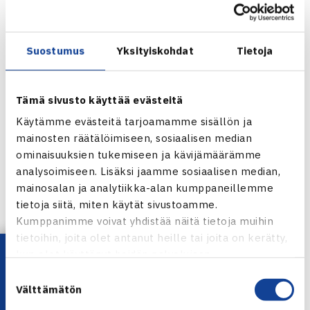
maajoukkuevalmentajalta pelaajan omalle
valmentajalle sekä laskut matkasta
Tutustu
Tennis Europen
ja
ITF:n
sääntöihin
Suostumus
Yksityiskohdat
Tietoja
Hinnasto – Pelaajien osuus:
Tennis Europe Kilpailut U12/U14/U16 ja
ystävyysottelut ulkomailla:
Tämä sivusto käyttää evästeitä
– pelaajat jakavat valmentajan matka-, majoitus- ja
Käytämme evästeitä tarjoamamme sisällön ja
ruokailukustannukset niiltä päiviltä, kun osallistuvat
mainosten räätälöimiseen, sosiaalisen median
kilpailumatkalle
ominaisuuksien tukemiseen ja kävijämäärämme
– muut matkan aikana aiheutuvat henkilökohtaiset
analysoimiseen. Lisäksi jaamme sosiaalisen median,
kustannukset (matkat, majoitukset, ruokailut,
mainosalan ja analytiikka-alan kumppaneillemme
kilpailumaksut, vakuutukset yms.)
tietoja siitä, miten käytät sivustoamme.
ITF-kilpailut U18
Kumppanimme voivat yhdistää näitä tietoja muihin
– pelaajat jakavat valmentajan matka-, majoitus- ja
tietoihin, joita olet antanut heille tai joita on kerätty,
ruokailukustannukset niiltä päiviltä, kun osallistuvat
Lataa OmaTennis!
kun olet käyttänyt heidän palvelujaan.
kilpailumatkalle
Suostumuksen
– muut matkan aikana aiheutuvat henkilökohtaiset
Välttämätön
valinta
kustannukset (matkat, majoitukset, ruokailut,