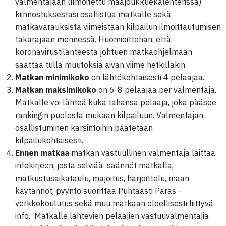
valmentajaan (ilmoitettu maajoukkuekalenterissa)
kiinnostuksestasi osallistua matkalle sekä
matkavarauksista viimeistään kilpailun ilmoittautumisen
takarajaan mennessä. Huomioittehan, että
koronavirustilanteesta johtuen matkaohjelmaan
saattaa tulla muutoksia aivan viime hetkilläkin.
Matkan minimikoko
on lähtökohtaisesti 4 pelaajaa.
Matkan maksimikoko
on 6-8 pelaajaa per valmentaja.
Matkalle voi lähteä kuka tahansa pelaaja, joka pääsee
rankingin puolesta mukaan kilpailuun. Valmentajan
osallistuminen karsintoihin päätetään
kilpailukohtaisesti.
Ennen matkaa
matkan vastuullinen valmentaja laittaa
infokirjeen, josta selviää: säännöt matkalla,
matkustusaikataulu, majoitus, harjoittelu, maan
käytännöt, pyyntö suorittaa Puhtaasti Paras -
verkkokoulutus sekä muu matkaan oleellisesti liittyvä
info. Matkalle lähtevien pelaajien vastuuvalmentajia