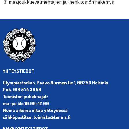
maajoukkuevalmentajien ja -henkilöstön näkemys
YHTEYSTIEDOT
Olympiastadion, Paavo Nurmen tie 1, 00250 Helsinki
Puh. 010 574 3959
Toimiston puhelinajat:
ma-pe klo 10.00-12.00
Muina aikoina olkaa yhteydessä
sähköpostitse: toimisto@tennis.fi
KAIKKI YHTEYSTIEDOT →