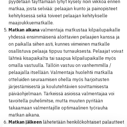
pyydetään täyttämään lyhyt kysely noin viikkoa ennen
matkaa, josta selviää: pelaajan kunto ja painopisteet
kehityksessä sekä toiveet pelaajan kehitykselle
maajoukkuematkalle.
Matkan aikana
valmentaja matkustaa kilpailupaikalle
yhdessä ensimmäisenä aloittavien pelaajien kanssa ja
on paikalla siihen asti, kunnes viimeinen matkalle
osallistuva pelaaja tippuu turnauksesta. Pelaajat voivat
lähteä kisapaikalta tai saapua kilpailupaikalle myös
omalla vastuulla. Tällöin vastuu on vanhemmilla /
pelaajalla itsellään. Valmentaja huolehtii matkalla
otteluiden seuraamisen ohella myös harjoitusten
järjestämisestä ja koulutehtävien sovittamisesta
päiväohjelmaan. Tärkeissä asioissa valmentajaa voi
tavoitella puhelimitse, mutta muuten pyritään
takaamaan valmentajille optimaalinen työrauha
matkan aikana.
Matkan jälkeen
lähetetään henkilökohtaiset palautteet