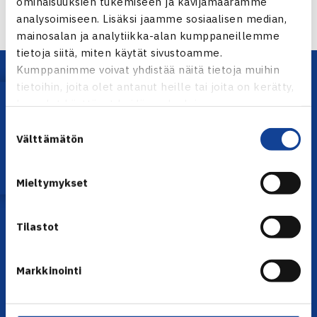
ominaisuuksien tukemiseen ja kävijämäärämme
analysoimiseen. Lisäksi jaamme sosiaalisen median,
mainosalan ja analytiikka-alan kumppaneillemme
tietoja siitä, miten käytät sivustoamme.
Kumppanimme voivat yhdistää näitä tietoja muihin
tietoihin, joita olet antanut heille tai joita on kerätty,
Lataa OmaTennis!
kun olet käyttänyt heidän palvelujaan.
Suostumuksen
Välttämätön
valinta
YHTEYSTIEDOT
Mieltymykset
Olympiastadion, Paavo Nurmen tie 1, 00250 Helsinki
Puh. 010 574 3959
Tilastot
Toimiston puhelinajat:
ma-pe klo 10.00-12.00
Markkinointi
Muina aikoina olkaa yhteydessä
sähköpostitse: toimisto@tennis.fi