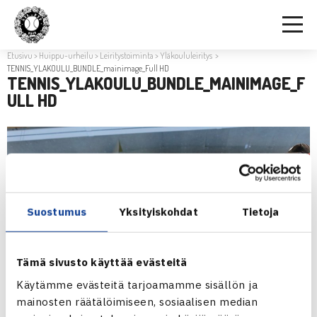
Etusivu
>
Huippu-urheilu
>
Leiritystoiminta
>
Yläkoululeiritys
>
TENNIS_YLAKOULU_BUNDLE_mainimage_Full HD
TENNIS_YLAKOULU_BUNDLE_MAINIMAGE_F
ULL HD
Suostumus
Yksityiskohdat
Tietoja
Tämä sivusto käyttää evästeitä
Käytämme evästeitä tarjoamamme sisällön ja
mainosten räätälöimiseen, sosiaalisen median