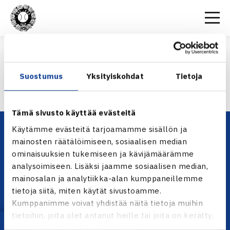
Etusivu
>
Huippu-urheilu
>
Leiritystoiminta
>
Hakemus
HAKEMUS
Suostumus
Yksityiskohdat
Tietoja
Tämä sivusto käyttää evästeitä
Käytämme evästeitä tarjoamamme sisällön ja
mainosten räätälöimiseen, sosiaalisen median
ominaisuuksien tukemiseen ja kävijämäärämme
analysoimiseen. Lisäksi jaamme sosiaalisen median,
mainosalan ja analytiikka-alan kumppaneillemme
tietoja siitä, miten käytät sivustoamme.
Kumppanimme voivat yhdistää näitä tietoja muihin
YHTEYSTIEDOT
tietoihin, joita olet antanut heille tai joita on kerätty,
Olympiastadion, Paavo Nurmen tie 1, 00250 Helsinki
kun olet käyttänyt heidän palvelujaan.