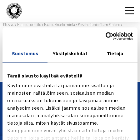
Etusivu
>
Huippu-urheilu
>
Maajoukkuetoiminta
>
Porsche Junior Team Finland
>
Arvokilpailuiden aikataulut kesä 2026
ARVOKILPAILUIDEN AIKATAULUT KESÄ
2026
Suostumus
Yksityiskohdat
Tietoja
Arvokilpailuiden aikataulut kesä 2026
Tämä sivusto käyttää evästeitä
Käytämme evästeitä tarjoamamme sisällön ja
mainosten räätälöimiseen, sosiaalisen median
ominaisuuksien tukemiseen ja kävijämäärämme
analysoimiseen. Lisäksi jaamme sosiaalisen median,
mainosalan ja analytiikka-alan kumppaneillemme
tietoja siitä, miten käytät sivustoamme.
Kumppanimme voivat yhdistää näitä tietoja muihin
tietoihin, joita olet antanut heille tai joita on kerätty,
YHTEYSTIEDOT