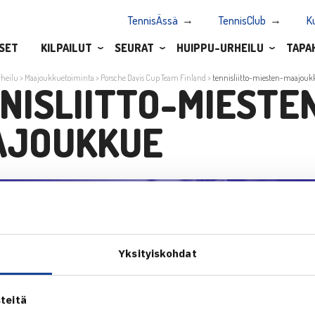
TennisÄssä
TennisClub
K
SET
KILPAILUT
SEURAT
HUIPPU-URHEILU
TAPA
heilu
>
Maajoukkuetoiminta
>
Porsche Davis Cup Team Finland
>
tennisliitto-miesten-maajouk
NISLIITTO-MIESTE
AJOUKKUE
Yksityiskohdat
teitä