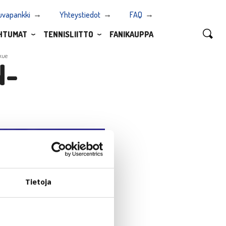
uvapankki
Yhteystiedot
FAQ
HTUMAT
TENNISLIITTO
FANIKAUPPA
kue
N-
Tietoja