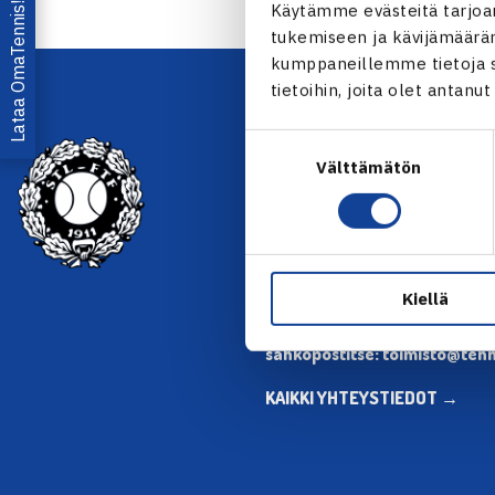
Lataa OmaTennis!
Käytämme evästeitä tarjoa
tukemiseen ja kävijämääräm
kumppaneillemme tietoja si
tietoihin, joita olet antanu
Suostumuksen
YHTEYSTIEDOT
Välttämätön
valinta
Olympiastadion, Paavo Nurmen
00250 Helsinki
Puh. 010 574 3959
Toimiston puhelinajat:
Kiellä
ma-pe klo 10.00-12.00
Muina aikoina olkaa yhteyde
sähköpostitse: toimisto@tenni
KAIKKI YHTEYSTIEDOT →