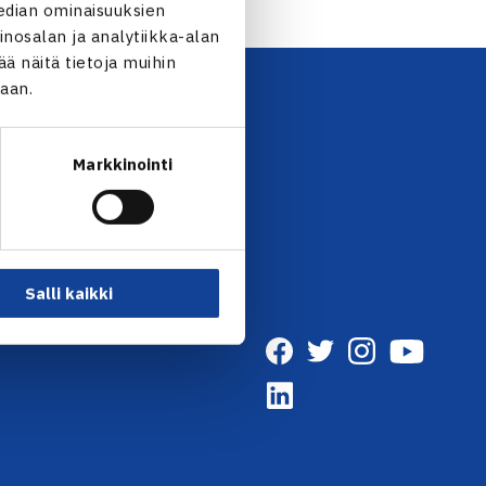
edian ominaisuuksien
nosalan ja analytiikka-alan
 näitä tietoja muihin
jaan.
UTISKIRJE →
Markkinointi
Salli kaikki