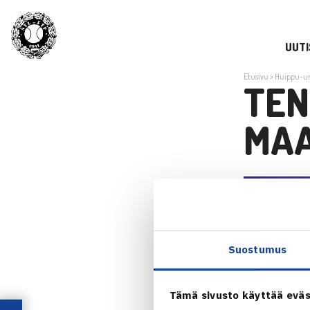
UUTI
Etusivu
>
Huippu-ur
TEN
MA
Suostumus
Tämä sivusto käyttää eväs