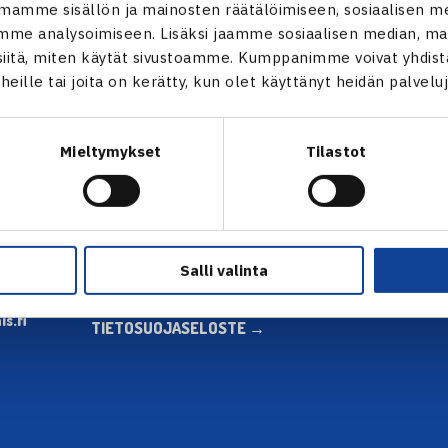
mamme sisällön ja mainosten räätälöimiseen, sosiaalisen m
me analysoimiseen. Lisäksi jaamme sosiaalisen median, mai
itä, miten käytät sivustoamme. Kumppanimme voivat yhdistää
t heille tai joita on kerätty, kun olet käyttänyt heidän palvelu
ALOITA HARRASTUS →
TILAA U
Mieltymykset
Tilastot
ALOITA KILPAILEMINEN →
 tie 1,
TENNIKSEN STRATEGIA 2024 →
VASTUULLISUUSOHJELMA →
KUVAPANKKI →
FAQ – USEIN KYSYTYT KYSYMYKSET
Salli valinta
→
ssä
EVÄSTEET →
s.fi
TIETOSUOJASELOSTE →