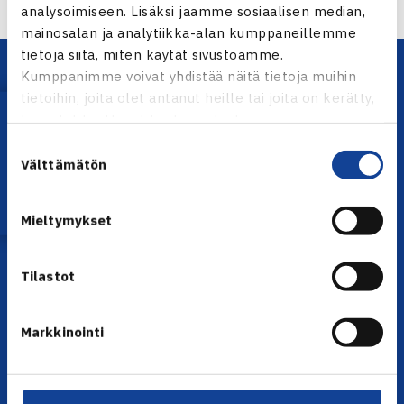
analysoimiseen. Lisäksi jaamme sosiaalisen median,
mainosalan ja analytiikka-alan kumppaneillemme
tietoja siitä, miten käytät sivustoamme.
Kumppanimme voivat yhdistää näitä tietoja muihin
tietoihin, joita olet antanut heille tai joita on kerätty,
Lataa OmaTennis!
kun olet käyttänyt heidän palvelujaan.
Suostumuksen
Välttämätön
valinta
YHTEYSTIEDOT
Mieltymykset
Olympiastadion, Paavo Nurmen tie 1, 00250 Helsinki
Puh. 010 574 3959
Tilastot
Toimiston puhelinajat:
ma-pe klo 10.00-12.00
Muina aikoina olkaa yhteydessä
Markkinointi
sähköpostitse: toimisto@tennis.fi
KAIKKI YHTEYSTIEDOT →