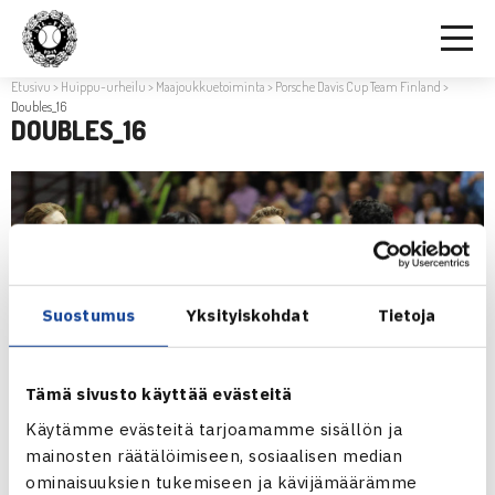
Etusivu
>
Huippu-urheilu
>
Maajoukkuetoiminta
>
Porsche Davis Cup Team Finland
>
Doubles_16
DOUBLES_16
Suostumus
Yksityiskohdat
Tietoja
Tämä sivusto käyttää evästeitä
Käytämme evästeitä tarjoamamme sisällön ja
mainosten räätälöimiseen, sosiaalisen median
ominaisuuksien tukemiseen ja kävijämäärämme