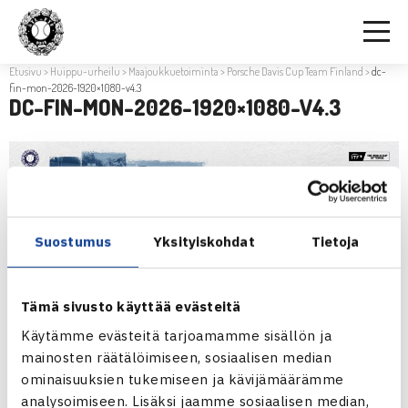
Etusivu
>
Huippu-urheilu
>
Maajoukkuetoiminta
>
Porsche Davis Cup Team Finland
>
dc-
fin-mon-2026-1920×1080-v4.3
DC-FIN-MON-2026-1920×1080-V4.3
Suostumus
Yksityiskohdat
Tietoja
Tämä sivusto käyttää evästeitä
Käytämme evästeitä tarjoamamme sisällön ja
mainosten räätälöimiseen, sosiaalisen median
ominaisuuksien tukemiseen ja kävijämäärämme
analysoimiseen. Lisäksi jaamme sosiaalisen median,