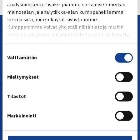
analysoimiseen. Lisäksi jaamme sosiaalisen median,
mainosalan ja analytiikka-alan kumppaneillemme
tietoja siitä, miten käytät sivustoamme.
Kumppanimme voivat yhdistää näitä tietoja muihin
tietoihin, joita olet antanut heille tai joita on kerätty,
Lataa OmaTennis!
kun olet käyttänyt heidän palvelujaan.
Suostumuksen
Välttämätön
valinta
YHTEYSTIEDOT
Mieltymykset
Olympiastadion, Paavo Nurmen tie 1, 00250 Helsinki
Puh. 010 574 3959
Tilastot
Toimiston puhelinajat:
ma-pe klo 10.00-12.00
Muina aikoina olkaa yhteydessä
Markkinointi
sähköpostitse: toimisto@tennis.fi
KAIKKI YHTEYSTIEDOT →