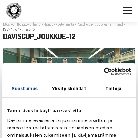
Etusivu
>
Huippu-urheilu
>
Maajoukkuetoiminta
>
Porsche Davis Cup Team Finland
>
DavisCup_Joukkue-12
DAVISCUP_JOUKKUE-12
Suostumus
Yksityiskohdat
Tietoja
Tämä sivusto käyttää evästeitä
Käytämme evästeitä tarjoamamme sisällön ja
mainosten räätälöimiseen, sosiaalisen median
ominaisuuksien tukemiseen ja kävijämäärämme