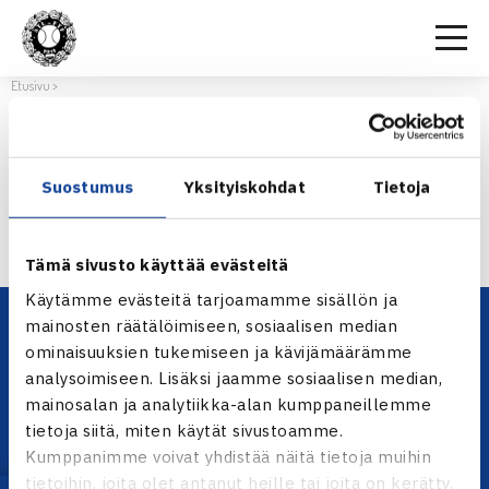
Etusivu
>
Suostumus
Yksityiskohdat
Tietoja
Tämä sivusto käyttää evästeitä
Käytämme evästeitä tarjoamamme sisällön ja
mainosten räätälöimiseen, sosiaalisen median
ominaisuuksien tukemiseen ja kävijämäärämme
analysoimiseen. Lisäksi jaamme sosiaalisen median,
mainosalan ja analytiikka-alan kumppaneillemme
tietoja siitä, miten käytät sivustoamme.
Kumppanimme voivat yhdistää näitä tietoja muihin
tietoihin, joita olet antanut heille tai joita on kerätty,
YHTEYSTIEDOT