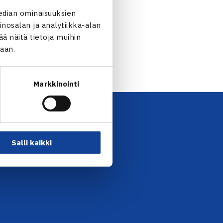
edian ominaisuuksien
nosalan ja analytiikka-alan
 näitä tietoja muihin
jaan.
Markkinointi
UTISKIRJE →
Salli kaikki