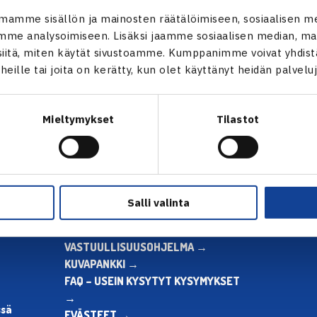
mamme sisällön ja mainosten räätälöimiseen, sosiaalisen m
me analysoimiseen. Lisäksi jaamme sosiaalisen median, mai
itä, miten käytät sivustoamme. Kumppanimme voivat yhdistää
t heille tai joita on kerätty, kun olet käyttänyt heidän palvelu
Mieltymykset
Tilastot
ALOITA HARRASTUS →
TILAA U
Salli valinta
ALOITA KILPAILEMINEN →
 tie 1,
TENNIKSEN STRATEGIA 2024 →
VASTUULLISUUSOHJELMA →
KUVAPANKKI →
FAQ – USEIN KYSYTYT KYSYMYKSET
→
ssä
EVÄSTEET →