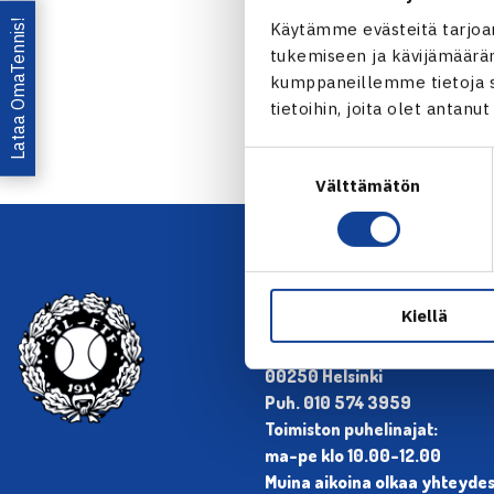
Lataa OmaTennis!
Käytämme evästeitä tarjoa
tukemiseen ja kävijämääräm
kumppaneillemme tietoja si
tietoihin, joita olet antanu
Suostumuksen
Välttämätön
valinta
YHTEYSTIEDOT
Kiellä
Olympiastadion, Paavo Nurmen
00250 Helsinki
Puh. 010 574 3959
Toimiston puhelinajat:
ma-pe klo 10.00-12.00
Muina aikoina olkaa yhteyde