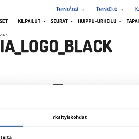
TennisÄssä
TennisClub
K
SET
KILPAILUT
SEURAT
HUIPPU-URHEILU
TAPA
_black
IA_LOGO_BLACK
Yksityiskohdat
teitä