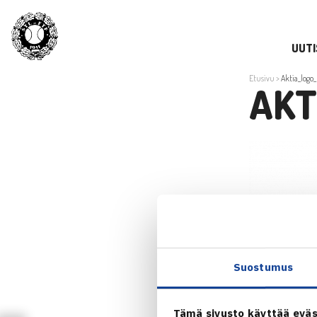
UUTI
Etusivu
>
Aktia_logo
AKT
Suostumus
Tämä sivusto käyttää eväs