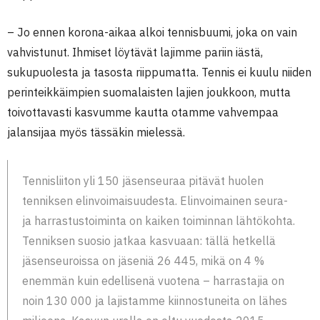
– Jo ennen korona-aikaa alkoi tennisbuumi, joka on vain
vahvistunut. Ihmiset löytävät lajimme pariin iästä,
sukupuolesta ja tasosta riippumatta. Tennis ei kuulu niiden
perinteikkäimpien suomalaisten lajien joukkoon, mutta
toivottavasti kasvumme kautta otamme vahvempaa
jalansijaa myös tässäkin mielessä.
Tennisliiton yli 150 jäsenseuraa pitävät huolen
tenniksen elinvoimaisuudesta. Elinvoimainen seura-
ja harrastustoiminta on kaiken toiminnan lähtökohta.
Tenniksen suosio jatkaa kasvuaan: tällä hetkellä
jäsenseuroissa on jäseniä 26 445, mikä on 4 %
enemmän kuin edellisenä vuotena – harrastajia on
noin 130 000 ja lajistamme kiinnostuneita on lähes