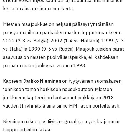
ottelut voivat myös kääntää lajin suuntaa. Ensimmäinen
kerta on aina ensimmäinen kerta.
Miesten maajoukkue on neljästi päässyt yrittämään
pääsyä maailman parhaiden maiden lopputurnaukseen:
2022 (2-3 vs. Belgia), 2002 (1-4 vs. Hollanti), 1999 (2-3
vs. Italia) ja 1990 (0-5 vs. Ruotsi). Maajoukkueiden paras
saavutus on naisten puolivälieräpaikka, eli kahdeksan
parhaan maan joukossa, vuonna 1993.
Kapteeni
Jarkko Nieminen
on tyytyväinen suomalaisen
tenniksen tämän hetkiseen nousukauteen. Miesten
joukkueen kapteeni on luotsannut joukkojaan 2018
vuoden II-ryhmästä aina sinne MM-tason porteille asti.
Nieminen näkee positiivisia signaaleja myös laajemmin
huippu-urheilun takaa.