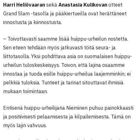
Harri Heliövaaran
sekä
Anastasia Kulikovan
otteet
Grand Slam -tasolla ja pääkiertueilla ovat herättäneet
innostusta ja kiinnostusta.
– Toivottavasti saamme lisää huippu-urheilun nostetta.
Sen eteen tehdään myös jatkuvasti töitä seura- ja
liittotasolla. Yksi pohdittava asia on suomalaisen huippu-
urheilun tuloskeskeisyys. Toivon, että lajina osaamme
innostaa ja tuoda esille huippu-urheilua laajemminkin; ei
pelkkiä tuloksia. Tunteet ja tarinat sitouttavat ihmisiä
mukaan toimintaan.
Entisenä huippu-urheilijana Nieminen puhuu painokkaasti
ja positiivisesti pelaamisesta ja kilpailemisesta. Tämä on
myös lajin vahvuus.