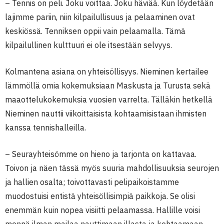
– Tennis on peli. Joku voittaa. Joku häviää. Kun löydetään
lajimme pariin, niin kilpailullisuus ja pelaaminen ovat
keskiössä. Tenniksen oppii vain pelaamalla. Tämä
kilpailullinen kulttuuri ei ole itsestään selvyys.
Kolmantena asiana on yhteisöllisyys. Nieminen kertailee
lämmöllä omia kokemuksiaan Maskusta ja Turusta sekä
maaottelukokemuksia vuosien varrelta. Tälläkin hetkellä
Nieminen nauttii viikoittaisista kohtaamisistaan ihmisten
kanssa tennishalleilla.
– Seurayhteisömme on hieno ja tarjonta on kattavaa.
Toivon ja näen tässä myös suuria mahdollisuuksia seurojen
ja hallien osalta; toivottavasti pelipaikoistamme
muodostuisi entistä yhteisöllisimpiä paikkoja. Se olisi
enemmän kuin nopea visiitti pelaamassa. Hallille voisi
mennä ilman mailaa nauttimaan illasta ja kohtaamaan