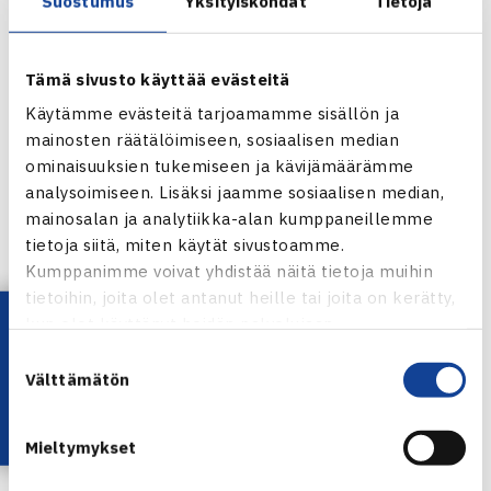
Suostumus
Yksityiskohdat
Tietoja
kylmiä väreitä ja hienoja fiiliksiä. Näkisin suomalaisen
urheilukulttuurin kehittyneen ja kehittyvän edelleen.
Tämä sivusto käyttää evästeitä
Kannustusta ja seuraamista on yli lajirajojen.
Käytämme evästeitä tarjoamamme sisällön ja
mainosten räätälöimiseen, sosiaalisen median
– Unelmani on nähdä Suomi tenniksen MM-
ominaisuuksien tukemiseen ja kävijämäärämme
lopputurnauksissa hakemassa menestystä.
analysoimiseen. Lisäksi jaamme sosiaalisen median,
mainosalan ja analytiikka-alan kumppaneillemme
tietoja siitä, miten käytät sivustoamme.
Kumppanimme voivat yhdistää näitä tietoja muihin
tietoihin, joita olet antanut heille tai joita on kerätty,
Lataa OmaTennis!
kun olet käyttänyt heidän palvelujaan.
Suostumuksen
Välttämätön
valinta
Mieltymykset