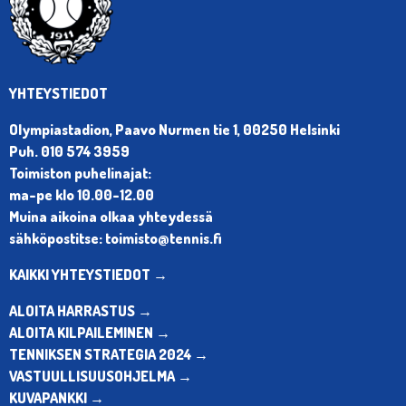
YHTEYSTIEDOT
Olympiastadion, Paavo Nurmen tie 1, 00250 Helsinki
Puh. 010 574 3959
Toimiston puhelinajat:
ma-pe klo 10.00-12.00
Muina aikoina olkaa yhteydessä
sähköpostitse: toimisto@tennis.fi
KAIKKI YHTEYSTIEDOT →
ALOITA HARRASTUS →
ALOITA KILPAILEMINEN →
TENNIKSEN STRATEGIA 2024 →
VASTUULLISUUSOHJELMA →
KUVAPANKKI →