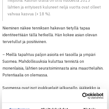
miljoona. Kasvun uralla on oltu vuodesta 2015
lähtien ja erityisesti kuluneet neljä vuotta ovat olleet
vahvaa kasvua (+ 18 %).
Nieminen näkee tenniksen hakevan tietyllä tapaa
identiteettiään tällä hetkellä. Hän kokee asian olevan
tervetullut ja positiivinen.
– Meillä tapahtuu paljon asioita eri tasoilla ja ympäri
Suomea. Mahdollisuuksia kuluttaa tennistä on
monenlaisia, lähtien seuratoiminnasta aina maaotteluihin.
Potentiaalia on olemassa.
Suomessa ovat isot joukkuelajit jalkapallo, jääkiekko ja
koripallo onnistuneet luomaan syvempiä merkityksiä.
– Susijengi, Huuhkajat, Helmarit ja Leijonat saavat aikaan