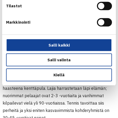
Tilastot
Tenniksen moniuloitteisuus – Nieminen näkee
Markkinointi
tenniskulttuurin määriytyvän kolmen teeman
ympärille: 1) huippu-urheilu, 2) tennis on peli, ja
3) yhteisöllisyys
Suomalainen tenniskansa. Millaista se on? Jokaisella
Salli kaikki
tennistä pelaavalla on varmasti omat kokemuksensa
aiheesta.
Salli valinta
Tällä hetkellä tennis kasvaa erityisesti kaupungeissa ja
Kiellä
kasvukeskuksissa. Useassa paikassa on positiivisena
haasteena kenttäpula. Lajia harrastetaan läpi elämän;
nuorimmat pelaajat ovat 2-3 -vuotiaita ja vanhimmat
kilpailevat vielä yli 90-vuotiaissa. Tennis tavoittaa siis
perheitä ja yksi eniten kasvavimmista kohderyhmistä on
30-45 -vuotiaat naiset.