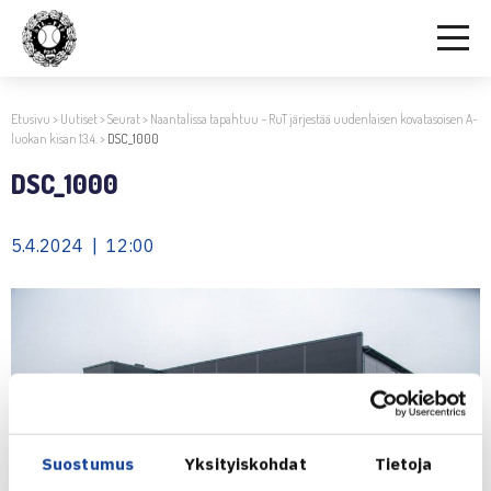
Etusivu
>
Uutiset
>
Seurat
>
Naantalissa tapahtuu – RuT järjestää uudenlaisen kovatasoisen A-
luokan kisan 13.4.
>
DSC_1000
DSC_1000
5.4.2024 | 12:00
Suostumus
Yksityiskohdat
Tietoja