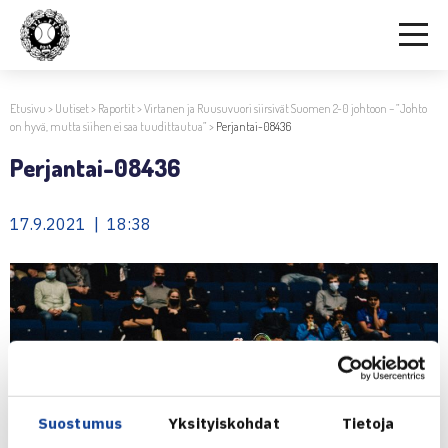
Etusivu
>
Uutiset
>
Raportit
>
Virtanen ja Ruusuvuori siirsivät Suomen 2-0 johtoon – ”Johto
on hyvä, mutta siihen ei saa tuudittautua”
>
Perjantai-08436
Perjantai-08436
17.9.2021 | 18:38
Suostumus
Yksityiskohdat
Tietoja