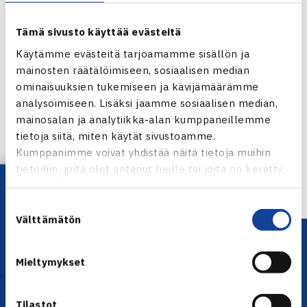
Tämä sivusto käyttää evästeitä
Käytämme evästeitä tarjoamamme sisällön ja
mainosten räätälöimiseen, sosiaalisen median
ominaisuuksien tukemiseen ja kävijämäärämme
Jaa:
analysoimiseen. Lisäksi jaamme sosiaalisen median,
mainosalan ja analytiikka-alan kumppaneillemme
tietoja siitä, miten käytät sivustoamme.
Kumppanimme voivat yhdistää näitä tietoja muihin
← Edellinen
tietoihin, joita olet antanut heille tai joita on kerätty,
Lataa OmaTennis!
kun olet käyttänyt heidän palvelujaan.
Suostumuksen
Välttämätön
valinta
Mieltymykset
Tilastot