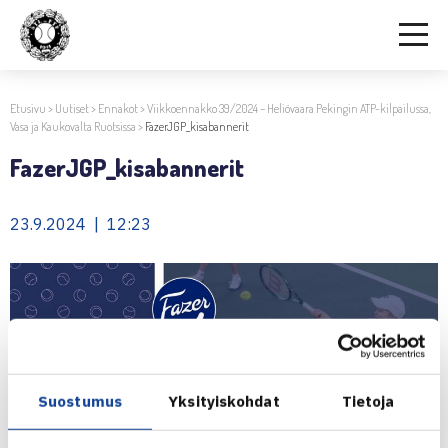
Etusivu
>
Uutiset
>
Ennakot
>
Viikkoennakko 39/2024 – Heliövaara Pekingin ATP-kilpailussa,
Vasa ja Kaukovalta Ruotsissa
>
FazerJGP_kisabannerit
FazerJGP_kisabannerit
23.9.2024 | 12:23
Suostumus
Yksityiskohdat
Tietoja