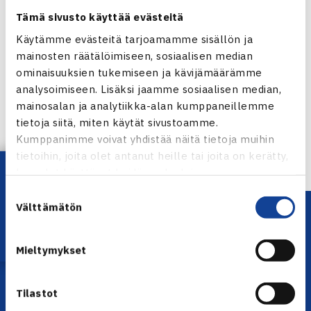
Tämä sivusto käyttää evästeitä
Käytämme evästeitä tarjoamamme sisällön ja
mainosten räätälöimiseen, sosiaalisen median
Jaa:
ominaisuuksien tukemiseen ja kävijämäärämme
analysoimiseen. Lisäksi jaamme sosiaalisen median,
mainosalan ja analytiikka-alan kumppaneillemme
tietoja siitä, miten käytät sivustoamme.
← Edellinen
Kumppanimme voivat yhdistää näitä tietoja muihin
tietoihin, joita olet antanut heille tai joita on kerätty,
Lataa OmaTennis!
kun olet käyttänyt heidän palvelujaan.
Suostumuksen
Välttämätön
valinta
Mieltymykset
Tilastot