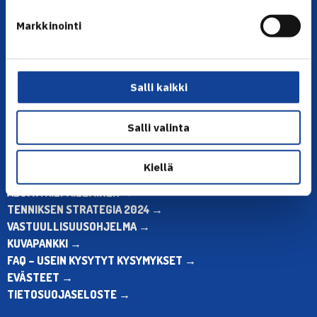
YHTEYSTIEDOT
Markkinointi
Olympiastadion, Paavo Nurmen tie 1, 00250 Helsinki
Puh. 010 574 3959
Toimiston puhelinajat:
ma-pe klo 10.00-12.00
Salli kaikki
Muina aikoina olkaa yhteydessä
sähköpostitse: toimisto@tennis.fi
Salli valinta
KAIKKI YHTEYSTIEDOT →
Kiellä
ALOITA HARRASTUS →
ALOITA KILPAILEMINEN →
TENNIKSEN STRATEGIA 2024 →
VASTUULLISUUSOHJELMA →
KUVAPANKKI →
FAQ – USEIN KYSYTYT KYSYMYKSET →
EVÄSTEET →
TIETOSUOJASELOSTE →