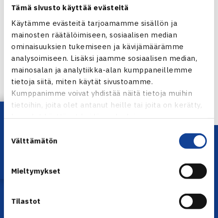
Tämä sivusto käyttää evästeitä
Käytämme evästeitä tarjoamamme sisällön ja
mainosten räätälöimiseen, sosiaalisen median
Jaa:
ominaisuuksien tukemiseen ja kävijämäärämme
analysoimiseen. Lisäksi jaamme sosiaalisen median,
mainosalan ja analytiikka-alan kumppaneillemme
tietoja siitä, miten käytät sivustoamme.
← Edellinen
Kumppanimme voivat yhdistää näitä tietoja muihin
tietoihin, joita olet antanut heille tai joita on kerätty,
Lataa OmaTennis!
kun olet käyttänyt heidän palvelujaan.
Suostumuksen
Välttämätön
valinta
Mieltymykset
Tilastot
YHTEYSTIEDOT