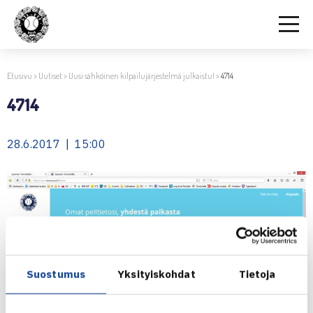
Etusivu
>
Uutiset
>
Uusi sähköinen kilpailujärjestelmä julkaistu!
>
4714
4714
28.6.2017 | 15:00
Suostumus
Yksityiskohdat
Tietoja