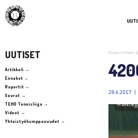
UUTI
UUTISET
Etusivu
>
Uutiset
>
T
420
Artikkeli →
Ennakot →
Raportit →
28.6.2017 |
Seurat →
TEHO Tennisliiga →
Videot →
Yhteistyökumppanuudet →