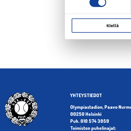
Kiellä
← Edellin
YHTEYSTIEDOT
Olympiastadion, Paavo Nurmen
00250 Helsinki
Puh. 010 574 3959
Toimiston puhelinajat: