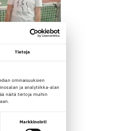
Tietoja
edian ominaisuuksien
nosalan ja analytiikka-alan
 näitä tietoja muihin
jaan.
Markkinointi