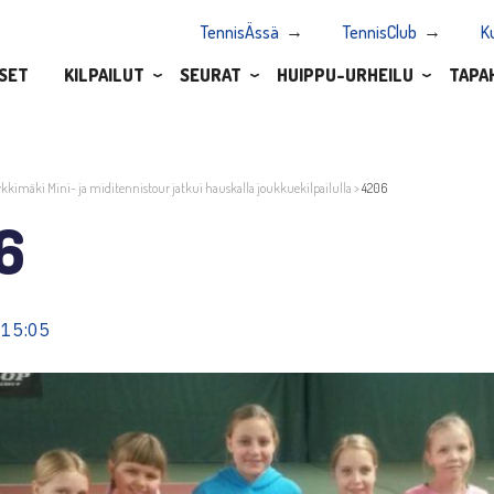
TennisÄssä
TennisClub
K
SET
KILPAILUT
SEURAT
HUIPPU-URHEILU
TAPA
ykkimäki Mini- ja miditennistour jatkui hauskalla joukkuekilpailulla
>
4206
6
 15:05