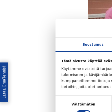
Suostumus
Tämä sivusto käyttää eväs
Lataa OmaTennis!
Käytämme evästeitä tarjoa
tukemiseen ja kävijämääräm
kumppaneillemme tietoja si
tietoihin, joita olet antanu
Jaa:
Suostumuksen
Välttämätön
valinta