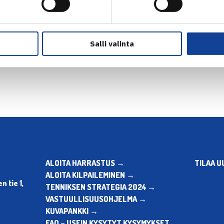
Salli valinta
en
ALOITA HARRASTUS →
TILAA U
ALOITA KILPAILEMINEN →
 tie 1,
TENNIKSEN STRATEGIA 2024 →
VASTUULLISUUSOHJELMA →
KUVAPANKKI →
FAQ – USEIN KYSYTYT KYSYMYKSET