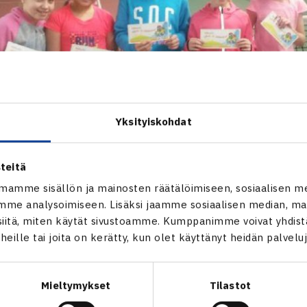
Yksityiskohdat
teitä
mamme sisällön ja mainosten räätälöimiseen, sosiaalisen m
me analysoimiseen. Lisäksi jaamme sosiaalisen median, mai
itä, miten käytät sivustoamme. Kumppanimme voivat yhdistää
t heille tai joita on kerätty, kun olet käyttänyt heidän palvelu
Mieltymykset
Tilastot