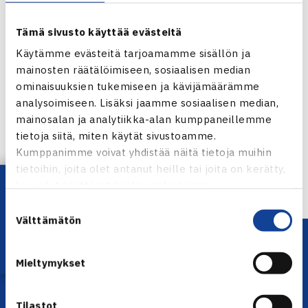
Tämä sivusto käyttää evästeitä
Käytämme evästeitä tarjoamamme sisällön ja
mainosten räätälöimiseen, sosiaalisen median
ominaisuuksien tukemiseen ja kävijämäärämme
Jaa:
analysoimiseen. Lisäksi jaamme sosiaalisen median,
mainosalan ja analytiikka-alan kumppaneillemme
tietoja siitä, miten käytät sivustoamme.
Kumppanimme voivat yhdistää näitä tietoja muihin
← Edellinen
tietoihin, joita olet antanut heille tai joita on kerätty,
Lataa OmaTennis!
kun olet käyttänyt heidän palvelujaan.
Suostumuksen
Välttämätön
valinta
Mieltymykset
Tilastot