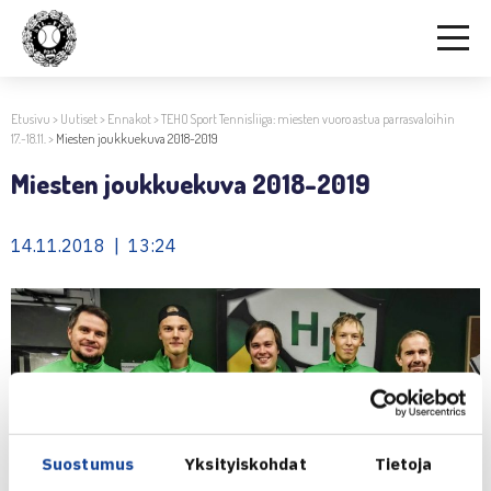
Etusivu
>
Uutiset
>
Ennakot
>
TEHO Sport Tennisliiga: miesten vuoro astua parrasvaloihin
17.-18.11.
>
Miesten joukkuekuva 2018-2019
Miesten joukkuekuva 2018-2019
14.11.2018 | 13:24
Suostumus
Yksityiskohdat
Tietoja