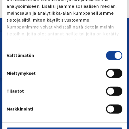
analysoimiseen. Lisäksi jaamme sosiaalisen median,
mainosalan ja analytiikka-alan kumppaneillemme
tietoja siitä, miten käytät sivustoamme.
Kumppanimme voivat yhdistää näitä tietoja muihin
tietoihin, joita olet antanut heille tai joita on kerätty,
Lataa OmaTennis!
kun olet käyttänyt heidän palvelujaan.
Suostumuksen
Välttämätön
valinta
YHTEYSTIEDOT
Mieltymykset
Olympiastadion, Paavo Nurmen tie 1, 00250 Helsinki
Puh. 010 574 3959
Tilastot
Toimiston puhelinajat:
ma-pe klo 10.00-12.00
Markkinointi
Muina aikoina olkaa yhteydessä
sähköpostitse: toimisto@tennis.fi
KAIKKI YHTEYSTIEDOT →