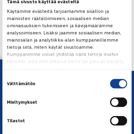
Tämä sivusto käyttää evästeitä
Käytämme evästeitä tarjoamamme sisällön ja
Jaa:
mainosten räätälöimiseen, sosiaalisen median
ominaisuuksien tukemiseen ja kävijämäärämme
analysoimiseen. Lisäksi jaamme sosiaalisen median,
mainosalan ja analytiikka-alan kumppaneillemme
tietoja siitä, miten käytät sivustoamme.
← Edellinen
Kumppanimme voivat yhdistää näitä tietoja muihin
tietoihin, joita olet antanut heille tai joita on kerätty,
Lataa OmaTennis!
kun olet käyttänyt heidän palvelujaan.
Suostumuksen
Välttämätön
valinta
Mieltymykset
Tilastot
YHTEYSTIEDOT