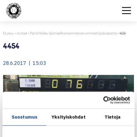
Etusivu
>
Uutiset
>
Patrik Niklas-Salmiselle ensimmäinen ammattilaiskisavoitto
>
4454
4454
28.6.2017 | 15:03
Suostumus
Yksityiskohdat
Tietoja