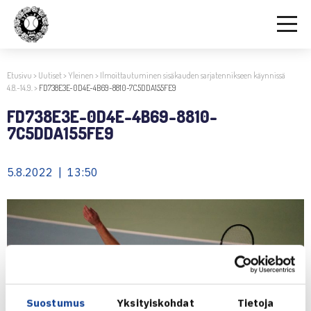
Etusivu
>
Uutiset
>
Yleinen
>
Ilmoittautuminen sisäkauden sarjatennikseen käynnissä
4.8.-14.9.
>
FD738E3E-0D4E-4B69-8810-7C5DDA155FE9
FD738E3E-0D4E-4B69-8810-
7C5DDA155FE9
5.8.2022 | 13:50
Suostumus
Yksityiskohdat
Tietoja