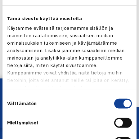
Tämä sivusto käyttää evästeitä
Käytämme evästeitä tarjoamamme sisällön ja
mainosten räätälöimiseen, sosiaalisen median
ominaisuuksien tukemiseen ja kävijämäärämme
analysoimiseen. Lisäksi jaamme sosiaalisen median,
Jaa:
mainosalan ja analytiikka-alan kumppaneillemme
tietoja siitä, miten käytät sivustoamme.
Kumppanimme voivat yhdistää näitä tietoja muihin
tietoihin, joita olet antanut heille tai joita on kerätty,
← Edellinen
Lataa OmaTennis!
kun olet käyttänyt heidän palvelujaan.
Suostumuksen
Välttämätön
valinta
Mieltymykset