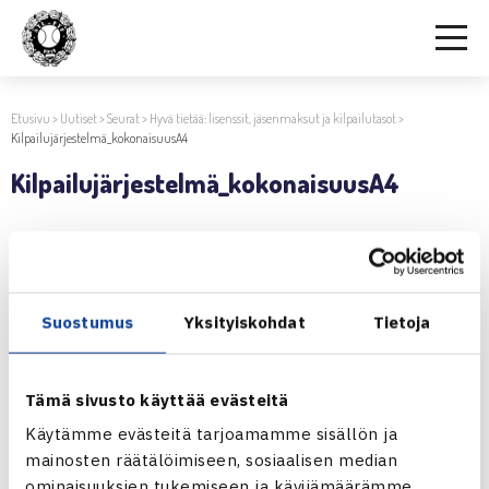
Etusivu
>
Uutiset
>
Seurat
>
Hyvä tietää: lisenssit, jäsenmaksut ja kilpailutasot
>
Kilpailujärjestelmä_kokonaisuusA4
Kilpailujärjestelmä_kokonaisuusA4
18.1.2023 | 10:56
Suostumus
Yksityiskohdat
Tietoja
Jaa:
Tämä sivusto käyttää evästeitä
Käytämme evästeitä tarjoamamme sisällön ja
mainosten räätälöimiseen, sosiaalisen median
← Edellinen
ominaisuuksien tukemiseen ja kävijämäärämme