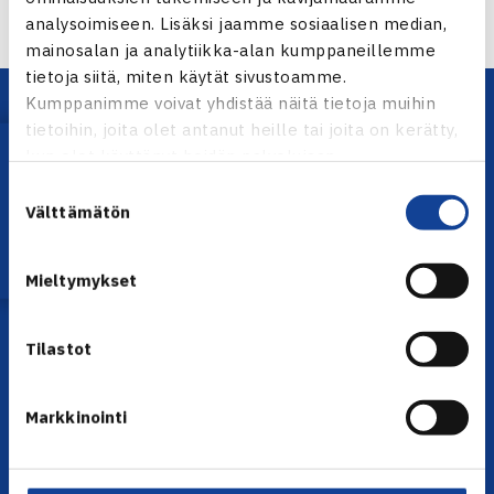
analysoimiseen. Lisäksi jaamme sosiaalisen median,
mainosalan ja analytiikka-alan kumppaneillemme
tietoja siitä, miten käytät sivustoamme.
Kumppanimme voivat yhdistää näitä tietoja muihin
tietoihin, joita olet antanut heille tai joita on kerätty,
Lataa OmaTennis!
kun olet käyttänyt heidän palvelujaan.
Suostumuksen
Välttämätön
valinta
YHTEYSTIEDOT
Mieltymykset
Olympiastadion, Paavo Nurmen tie 1, 00250 Helsinki
Puh. 010 574 3959
Tilastot
Toimiston puhelinajat:
ma-pe klo 10.00-12.00
Markkinointi
Muina aikoina olkaa yhteydessä
sähköpostitse: toimisto@tennis.fi
KAIKKI YHTEYSTIEDOT →