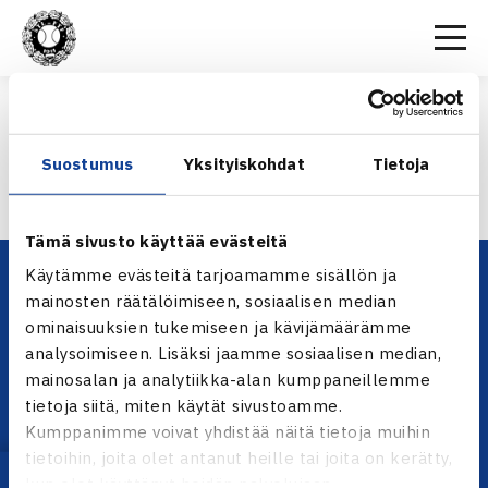
Etusivu
>
Vuosikokous
>
Valtakirjalomake
VALTAKIRJALOMAKE
Suostumus
Yksityiskohdat
Tietoja
Valtakirjalomake
Tämä sivusto käyttää evästeitä
Käytämme evästeitä tarjoamamme sisällön ja
mainosten räätälöimiseen, sosiaalisen median
ominaisuuksien tukemiseen ja kävijämäärämme
analysoimiseen. Lisäksi jaamme sosiaalisen median,
mainosalan ja analytiikka-alan kumppaneillemme
tietoja siitä, miten käytät sivustoamme.
Kumppanimme voivat yhdistää näitä tietoja muihin
YHTEYSTIEDOT
tietoihin, joita olet antanut heille tai joita on kerätty,
Olympiastadion, Paavo Nurmen tie 1, 00250 Helsinki
kun olet käyttänyt heidän palvelujaan.