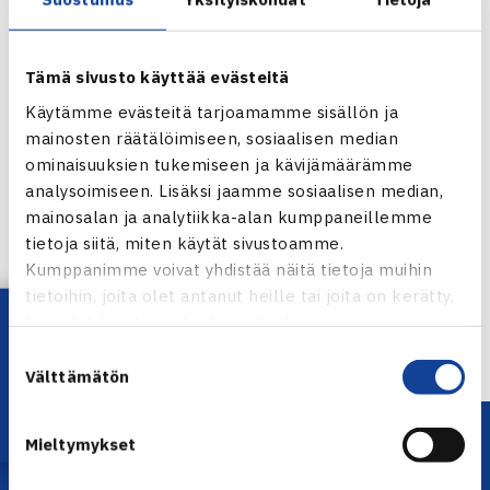
Tämä sivusto käyttää evästeitä
Käytämme evästeitä tarjoamamme sisällön ja
mainosten räätälöimiseen, sosiaalisen median
ominaisuuksien tukemiseen ja kävijämäärämme
analysoimiseen. Lisäksi jaamme sosiaalisen median,
Jaa:
mainosalan ja analytiikka-alan kumppaneillemme
tietoja siitä, miten käytät sivustoamme.
Kumppanimme voivat yhdistää näitä tietoja muihin
tietoihin, joita olet antanut heille tai joita on kerätty,
← Edellinen
Lataa OmaTennis!
kun olet käyttänyt heidän palvelujaan.
Suostumuksen
Välttämätön
valinta
Mieltymykset