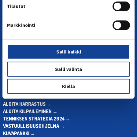
Tilastot
Markkinointi
YHTEYSTIEDOT
Olympiastadion, Paavo Nurmen tie 1, 00250 Helsinki
Puh. 010 574 3959
Salli kaikki
Toimiston puhelinajat:
ma-pe klo 10.00-12.00
Salli valinta
Muina aikoina olkaa yhteydessä
sähköpostitse: toimisto@tennis.fi
Kiellä
KAIKKI YHTEYSTIEDOT →
ALOITA HARRASTUS →
ALOITA KILPAILEMINEN →
TENNIKSEN STRATEGIA 2024 →
VASTUULLISUUSOHJELMA →
KUVAPANKKI →