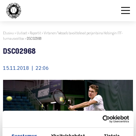
Etusivu
>
Uutiset
>
Raportit
>
Virtanen/Wessels tavoittelevat perjantaina Helsingin ITF-
turnausvoittoa
>
DSC02968
DSC02968
15.11.2018 | 22:06
Suostumus
Yksityiskohdat
Tietoja