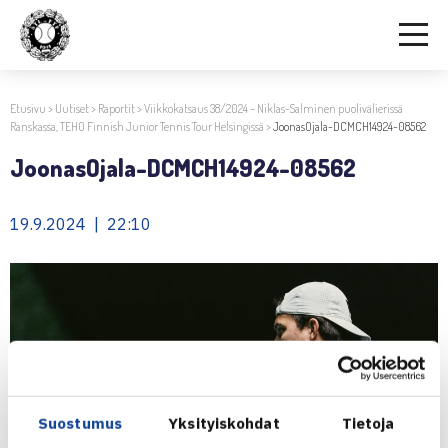
Etusivu
>
Uutiset
>
Raportit
>
Viikkokatsaus 38/2024 – Niklas-Salminen puolivälierissä
Ranskassa, TEHO Finnish Junior Tennis Tour Helsingissä
>
JoonasOjala-DCMCH14924-08562
JoonasOjala-DCMCH14924-08562
19.9.2024 | 22:10
Suostumus
Yksityiskohdat
Tietoja