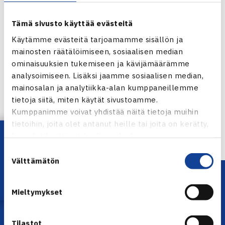
Tämä sivusto käyttää evästeitä
Käytämme evästeitä tarjoamamme sisällön ja
mainosten räätälöimiseen, sosiaalisen median
ominaisuuksien tukemiseen ja kävijämäärämme
Jaa:
analysoimiseen. Lisäksi jaamme sosiaalisen median,
mainosalan ja analytiikka-alan kumppaneillemme
tietoja siitä, miten käytät sivustoamme.
Kumppanimme voivat yhdistää näitä tietoja muihin
← Edellinen
tietoihin, joita olet antanut heille tai joita on kerätty,
Lataa OmaTennis!
kun olet käyttänyt heidän palvelujaan.
Suostumuksen
Välttämätön
valinta
Mieltymykset
Tilastot