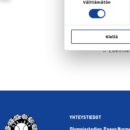
Välttämätön
valinta
Kiellä
← Edellin
YHTEYSTIEDOT
Olympiastadion, Paavo Nurmen