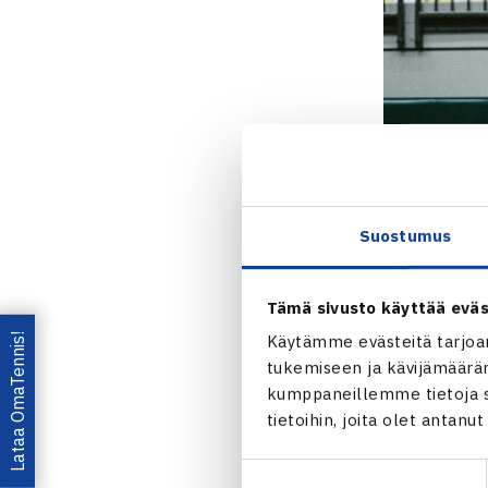
Suostumus
Tämä sivusto käyttää eväs
Lataa OmaTennis!
Käytämme evästeitä tarjoa
tukemiseen ja kävijämääräm
kumppaneillemme tietoja si
tietoihin, joita olet antanu
Jaa:
Suostumuksen