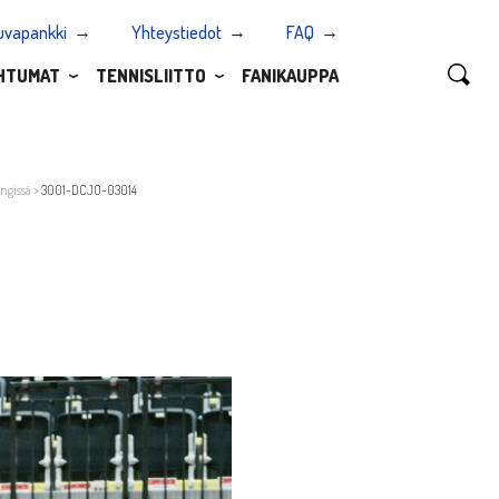
uvapankki
Yhteystiedot
FAQ
HTUMAT
TENNISLIITTO
FANIKAUPPA
ngissä
>
3001-DCJO-03014