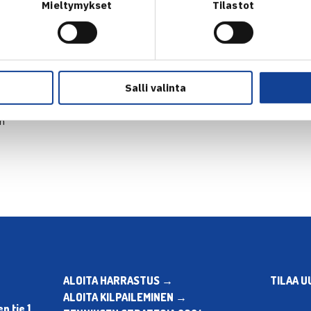
Mieltymykset
Tilastot
Salli valinta
en
ALOITA HARRASTUS →
TILAA U
ALOITA KILPAILEMINEN →
 tie 1,