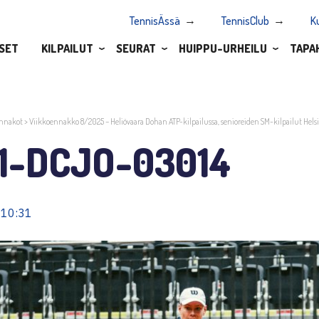
TennisÄssä
TennisClub
K
SET
KILPAILUT
SEURAT
HUIPPU-URHEILU
TAPA
nnakot
>
Viikkoennakko 8/2025 – Heliövaara Dohan ATP-kilpailussa, senioreiden SM-kilpailut Helsi
1-DCJO-03014
 10:31