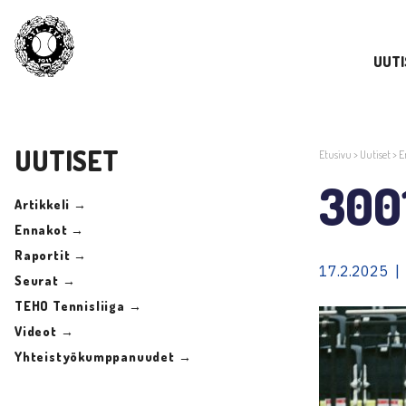
UUTI
UUTISET
Etusivu
>
Uutiset
>
E
300
Artikkeli →
Ennakot →
Raportit →
17.2.2025 |
Seurat →
TEHO Tennisliiga →
Videot →
Yhteistyökumppanuudet →