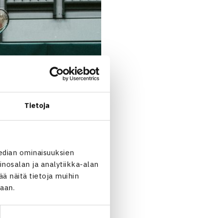
Tietoja
edian ominaisuuksien
nosalan ja analytiikka-alan
 näitä tietoja muihin
jaan.