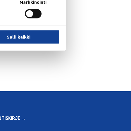
Markkinointi
Salli kaikki
UTISKIRJE →