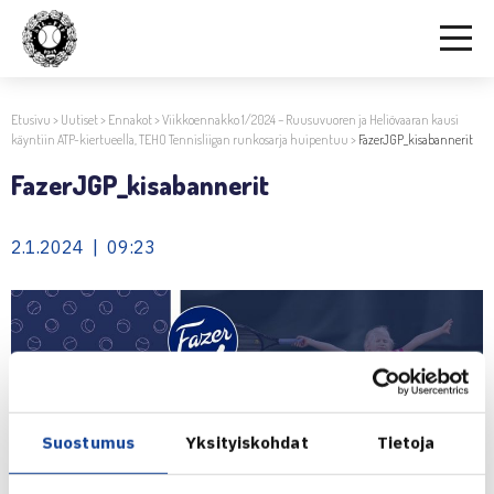
Etusivu
>
Uutiset
>
Ennakot
>
Viikkoennakko 1/2024 – Ruusuvuoren ja Heliövaaran kausi
käyntiin ATP-kiertueella, TEHO Tennisliigan runkosarja huipentuu
>
FazerJGP_kisabannerit
FazerJGP_kisabannerit
2.1.2024 | 09:23
Suostumus
Yksityiskohdat
Tietoja