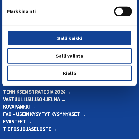
YHTEYSTIEDOT
Markkinointi
Olympiastadion, Paavo Nurmen tie 1, 00250 Helsinki
Puh. 010 574 3959
Toimiston puhelinajat:
ma-pe klo 10.00-12.00
Salli kaikki
Muina aikoina olkaa yhteydessä
sähköpostitse: toimisto@tennis.fi
Salli valinta
KAIKKI YHTEYSTIEDOT →
Kiellä
ALOITA HARRASTUS →
ALOITA KILPAILEMINEN →
TENNIKSEN STRATEGIA 2024 →
VASTUULLISUUSOHJELMA →
KUVAPANKKI →
FAQ – USEIN KYSYTYT KYSYMYKSET →
EVÄSTEET →
TIETOSUOJASELOSTE →