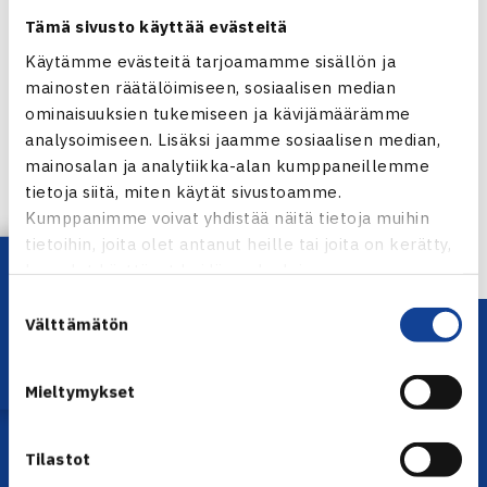
Tämä sivusto käyttää evästeitä
Käytämme evästeitä tarjoamamme sisällön ja
mainosten räätälöimiseen, sosiaalisen median
Jaa:
ominaisuuksien tukemiseen ja kävijämäärämme
analysoimiseen. Lisäksi jaamme sosiaalisen median,
mainosalan ja analytiikka-alan kumppaneillemme
tietoja siitä, miten käytät sivustoamme.
← Edellinen
Kumppanimme voivat yhdistää näitä tietoja muihin
tietoihin, joita olet antanut heille tai joita on kerätty,
Lataa OmaTennis!
kun olet käyttänyt heidän palvelujaan.
Suostumuksen
Välttämätön
valinta
Mieltymykset
Tilastot