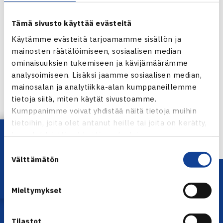
Tämä sivusto käyttää evästeitä
Käytämme evästeitä tarjoamamme sisällön ja
mainosten räätälöimiseen, sosiaalisen median
ominaisuuksien tukemiseen ja kävijämäärämme
Jaa:
analysoimiseen. Lisäksi jaamme sosiaalisen median,
mainosalan ja analytiikka-alan kumppaneillemme
tietoja siitä, miten käytät sivustoamme.
Kumppanimme voivat yhdistää näitä tietoja muihin
← Edellinen
tietoihin, joita olet antanut heille tai joita on kerätty,
Lataa OmaTennis!
kun olet käyttänyt heidän palvelujaan.
Suostumuksen
Välttämätön
valinta
Mieltymykset
Tilastot