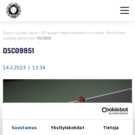
Etusivu
>
Uutiset
>
Seurat
>
U10-sarjojen kilpailumääräyksiin muutoksia – Tennisliitto ei
suosittele sijoittamista
>
DSC09951
DSC09951
14.3.2023 | 13:34
Suostumus
Yksityiskohdat
Tietoja