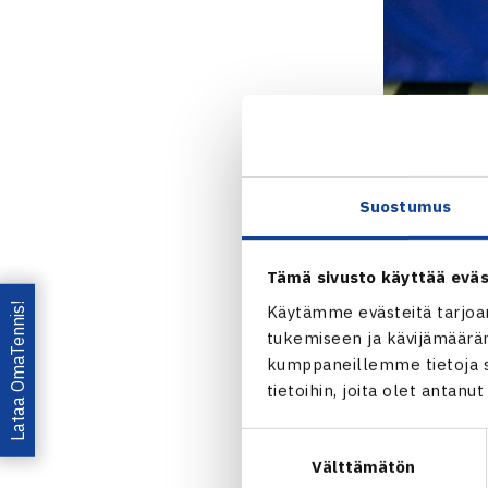
Suostumus
Tämä sivusto käyttää eväs
Lataa OmaTennis!
Käytämme evästeitä tarjoa
tukemiseen ja kävijämääräm
kumppaneillemme tietoja si
tietoihin, joita olet antanu
Jaa:
Suostumuksen
Välttämätön
valinta