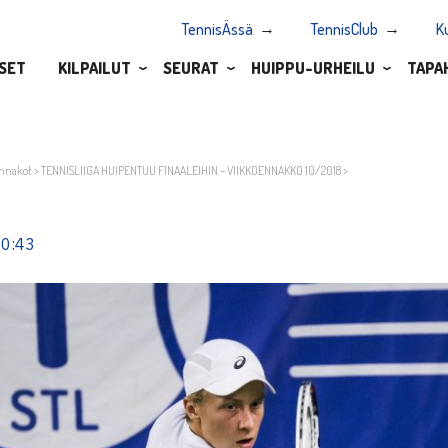
TennisÄssä
TennisClub
K
SET
KILPAILUT
SEURAT
HUIPPU-URHEILU
TAPA
nnakot
>
TENNISLIIGA HUIPENTUU FINAALEIHIN – VIIKKOENNAKKO 10/2018
>
10:43