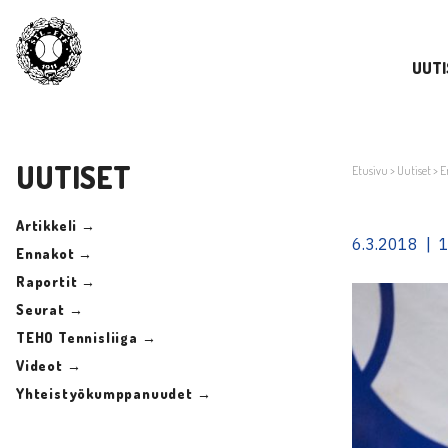
UUTI
UUTISET
Etusivu
>
Uutiset
>
E
Artikkeli →
6.3.2018 | 
Ennakot →
Raportit →
Seurat →
TEHO Tennisliiga →
Videot →
Yhteistyökumppanuudet →