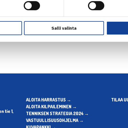
Salli valinta
en
ALOITA HARRASTUS →
TILAA U
ALOITA KILPAILEMINEN →
 tie 1,
TENNIKSEN STRATEGIA 2024 →
VASTUULLISUUSOHJELMA →
KUVAPANKKI →