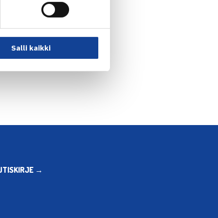
Salli kaikki
UTISKIRJE →