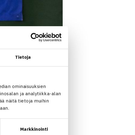
Tietoja
edian ominaisuuksien
nosalan ja analytiikka-alan
 näitä tietoja muihin
jaan.
Markkinointi