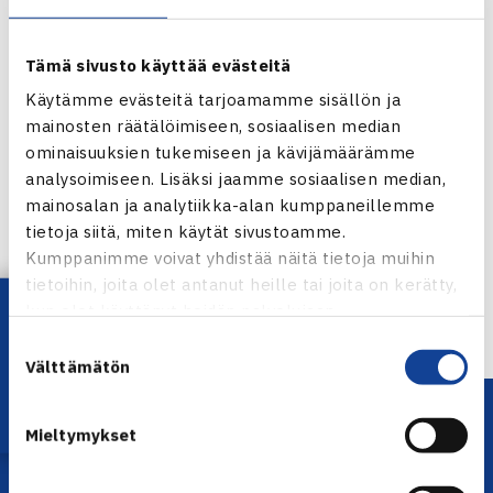
Tämä sivusto käyttää evästeitä
Käytämme evästeitä tarjoamamme sisällön ja
mainosten räätälöimiseen, sosiaalisen median
ominaisuuksien tukemiseen ja kävijämäärämme
analysoimiseen. Lisäksi jaamme sosiaalisen median,
Jaa:
mainosalan ja analytiikka-alan kumppaneillemme
tietoja siitä, miten käytät sivustoamme.
Kumppanimme voivat yhdistää näitä tietoja muihin
tietoihin, joita olet antanut heille tai joita on kerätty,
← Edellinen
Lataa OmaTennis!
kun olet käyttänyt heidän palvelujaan.
Suostumuksen
Välttämätön
valinta
Mieltymykset