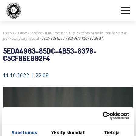
Etusivu
>
Uutiset
>
Ennakot
>
TEHO Sport Tennisliiga: esittelyssä viime kauden häntäpään
joukkueet ja sarjanousijat
>
5EDA4963-85DC-4B53-8376-C5CFB6E992F4
5EDA4963-85DC-4B53-8376-
C5CFB6E992F4
11.10.2022 | 22:08
Suostumus
Yksityiskohdat
Tietoja