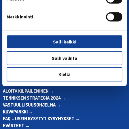
YHTEYSTIEDOT
Markkinointi
Olympiastadion, Paavo Nurmen tie 1, 00250 Helsinki
Puh. 010 574 3959
Toimiston puhelinajat:
Salli kaikki
ma-pe klo 10.00-12.00
Muina aikoina olkaa yhteydessä
Salli valinta
sähköpostitse: toimisto@tennis.fi
KAIKKI YHTEYSTIEDOT →
Kiellä
ALOITA HARRASTUS →
ALOITA KILPAILEMINEN →
TENNIKSEN STRATEGIA 2024 →
VASTUULLISUUSOHJELMA →
KUVAPANKKI →
FAQ – USEIN KYSYTYT KYSYMYKSET →
EVÄSTEET →