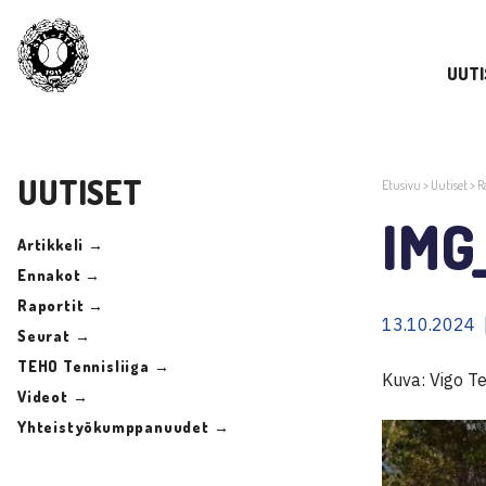
UUTI
UUTISET
Etusivu
>
Uutiset
>
R
IMG
Artikkeli →
Ennakot →
Raportit →
13.10.2024 
Seurat →
TEHO Tennisliiga →
Kuva: Vigo T
Videot →
Yhteistyökumppanuudet →