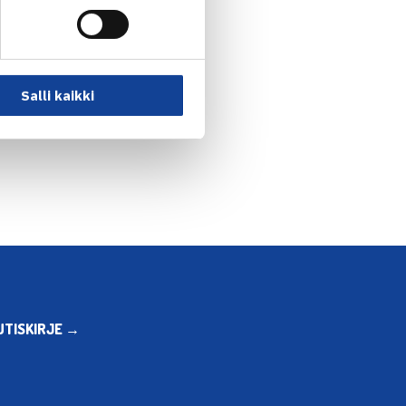
Salli kaikki
UTISKIRJE →