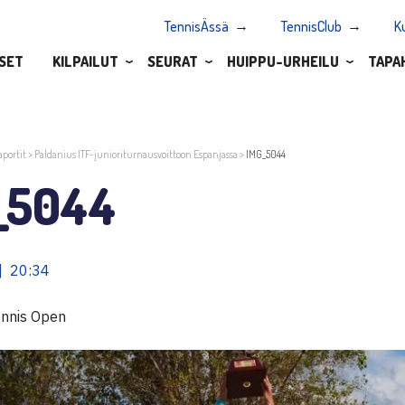
TennisÄssä
TennisClub
K
SET
KILPAILUT
SEURAT
HUIPPU-URHEILU
TAPA
aportit
>
Paldanius ITF-junioriturnausvoittoon Espanjassa
>
IMG_5044
_5044
| 20:34
ennis Open