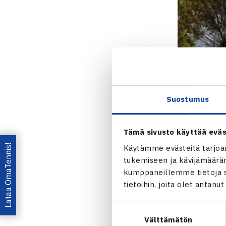
Suostumus
Tämä sivusto käyttää eväs
Lataa OmaTennis!
Käytämme evästeitä tarjoa
tukemiseen ja kävijämääräm
kumppaneillemme tietoja si
tietoihin, joita olet antanu
Jaa:
Suostumuksen
Välttämätön
valinta