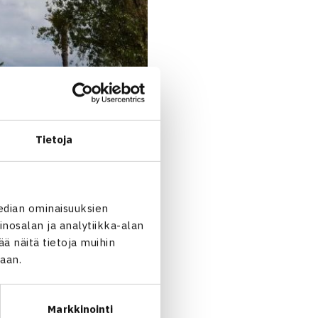
Tietoja
edian ominaisuuksien
nosalan ja analytiikka-alan
 näitä tietoja muihin
jaan.
Markkinointi