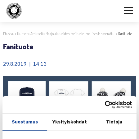
Etusivu
>
Uutiset
>
Artikkeli
>
Maajoukkueiden fanituote-mallisto lanseerattu!
>
Fanituote
Fanituote
29.8.2019 | 14:13
Suostumus
Yksityiskohdat
Tietoja