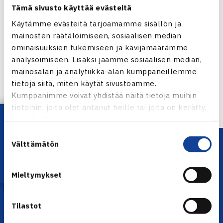
Tämä sivusto käyttää evästeitä
Käytämme evästeitä tarjoamamme sisällön ja
mainosten räätälöimiseen, sosiaalisen median
Jaa:
ominaisuuksien tukemiseen ja kävijämäärämme
analysoimiseen. Lisäksi jaamme sosiaalisen median,
mainosalan ja analytiikka-alan kumppaneillemme
tietoja siitä, miten käytät sivustoamme.
← Edellinen
Kumppanimme voivat yhdistää näitä tietoja muihin
tietoihin, joita olet antanut heille tai joita on kerätty,
Lataa OmaTennis!
kun olet käyttänyt heidän palvelujaan.
Suostumuksen
Välttämätön
valinta
Mieltymykset
Tilastot
YHTEYSTIEDOT