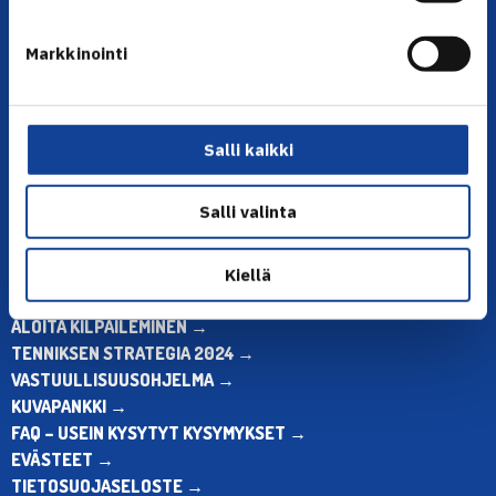
YHTEYSTIEDOT
Markkinointi
Olympiastadion, Paavo Nurmen tie 1, 00250 Helsinki
Puh. 010 574 3959
Toimiston puhelinajat:
Salli kaikki
ma-pe klo 10.00-12.00
Muina aikoina olkaa yhteydessä
sähköpostitse: toimisto@tennis.fi
Salli valinta
KAIKKI YHTEYSTIEDOT →
Kiellä
ALOITA HARRASTUS →
ALOITA KILPAILEMINEN →
TENNIKSEN STRATEGIA 2024 →
VASTUULLISUUSOHJELMA →
KUVAPANKKI →
FAQ – USEIN KYSYTYT KYSYMYKSET →
EVÄSTEET →
TIETOSUOJASELOSTE →