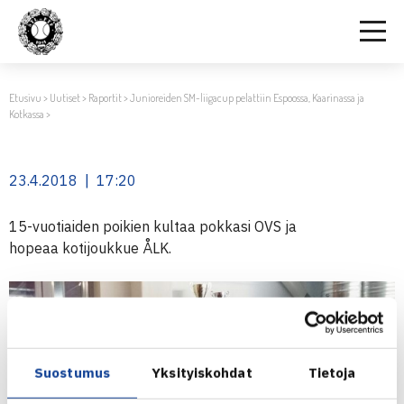
Etusivu
>
Uutiset
>
Raportit
>
Junioreiden SM-liigacup pelattiin Espoossa, Kaarinassa ja
Kotkassa
>
23.4.2018 | 17:20
15-vuotiaiden poikien kultaa pokkasi OVS ja
hopeaa kotijoukkue ÅLK.
Suostumus
Yksityiskohdat
Tietoja