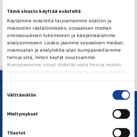
Tämä sivusto käyttää evästeitä
Käytämme evästeitä tarjoamamme sisällön ja
mainosten räätälöimiseen, sosiaalisen median
ominaisuuksien tukemiseen ja kävijämäärämme
Jaa:
analysoimiseen. Lisäksi jaamme sosiaalisen median,
mainosalan ja analytiikka-alan kumppaneillemme
tietoja siitä, miten käytät sivustoamme.
Kumppanimme voivat yhdistää näitä tietoja muihin
← Edellinen
tietoihin, joita olet antanut heille tai joita on kerätty,
Lataa OmaTennis!
kun olet käyttänyt heidän palvelujaan.
Suostumuksen
Välttämätön
valinta
Mieltymykset
Tilastot