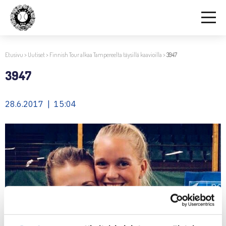
Etusivu
>
Uutiset
>
Finnish Tour alkaa Tampereelta täysillä kaavioilla
>
3947
3947
28.6.2017 | 15:04