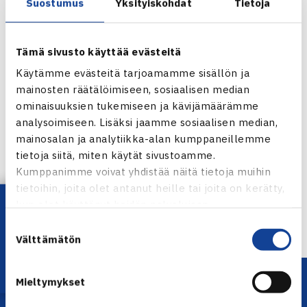
Suostumus
Yksityiskohdat
Tietoja
Tämä sivusto käyttää evästeitä
Käytämme evästeitä tarjoamamme sisällön ja
mainosten räätälöimiseen, sosiaalisen median
ominaisuuksien tukemiseen ja kävijämäärämme
analysoimiseen. Lisäksi jaamme sosiaalisen median,
Jaa:
mainosalan ja analytiikka-alan kumppaneillemme
tietoja siitä, miten käytät sivustoamme.
Kumppanimme voivat yhdistää näitä tietoja muihin
tietoihin, joita olet antanut heille tai joita on kerätty,
Lataa OmaTennis!
← Edellinen
kun olet käyttänyt heidän palvelujaan.
Suostumuksen
Välttämätön
valinta
Mieltymykset