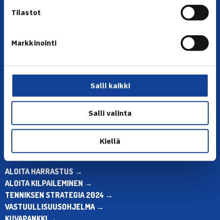
Tilastot
Markkinointi
YHTEYSTIEDOT
Olympiastadion, Paavo Nurmen tie 1, 00250 Helsinki
Puh. 010 574 3959
Salli kaikki
Toimiston puhelinajat:
ma-pe klo 10.00-12.00
Salli valinta
Muina aikoina olkaa yhteydessä
sähköpostitse: toimisto@tennis.fi
Kiellä
KAIKKI YHTEYSTIEDOT →
ALOITA HARRASTUS →
ALOITA KILPAILEMINEN →
TENNIKSEN STRATEGIA 2024 →
VASTUULLISUUSOHJELMA →
KUVAPANKKI →