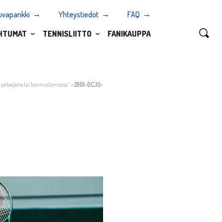
uvapankki
Yhteystiedot
FAQ
HTUMAT
TENNISLIITTO
FANIKAUPPA
 pelaajana tai kannustamassa.”
>
2901-DCJO-