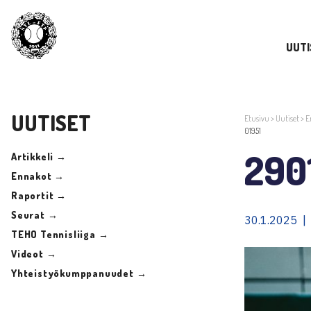
UUTI
UUTISET
Etusivu
>
Uutiset
>
E
01951
290
Artikkeli →
Ennakot →
Raportit →
Seurat →
30.1.2025 |
TEHO Tennisliiga →
Videot →
Yhteistyökumppanuudet →