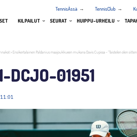
TennisÄssä
TennisClub
K
SET
KILPAILUT
SEURAT
HUIPPU-URHEILU
TAPA
nnakot
>
Ensikertalainen Paldanius maajoukkueen mukana Davis Cupissa – ”Taistelen olen sitten
1-DCJO-01951
 11:01