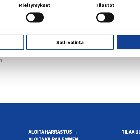
Mieltymykset
Tilastot
Salli valinta
en
ALOITA HARRASTUS →
TILAA U
ALOITA KILPAILEMINEN →