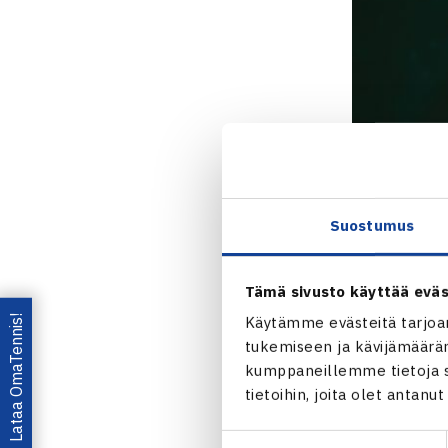
Suostumus
Tämä sivusto käyttää eväs
Lataa OmaTennis!
Käytämme evästeitä tarjoa
tukemiseen ja kävijämääräm
kumppaneillemme tietoja si
tietoihin, joita olet antanu
Suostumuksen
Jaa: