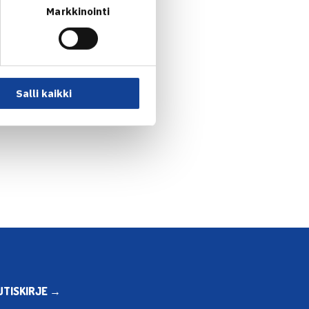
Markkinointi
Salli kaikki
UTISKIRJE →