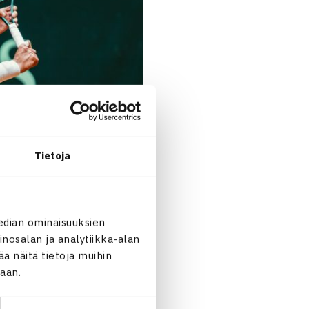
Tietoja
edian ominaisuuksien
nosalan ja analytiikka-alan
 näitä tietoja muihin
jaan.