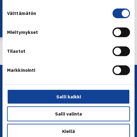
Lataa OmaTennis!
Suostumuksen
Jaa:
Välttämätön
valinta
Mieltymykset
← Edellinen
Tilastot
Markkinointi
Salli kaikki
Salli valinta
YHTEYSTIEDOT
Kiellä
Olympiastadion, Paavo Nurmen tie 1, 00250 Helsinki