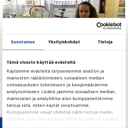
Suostumus
Yksityiskohdat
Tietoja
Tämä sivusto käyttää evästeitä
Käytämme evästeitä tarjoamamme sisällön ja
mainosten räätälöimiseen, sosiaalisen median
ominaisuuksien tukemiseen ja kävijämäärämme
analysoimiseen. Lisäksi jaamme sosiaalisen median,
mainosalan ja analytiikka-alan kumppaneillemme
tietoja siitä, miten käytät sivustoamme.
Kumppanimme voivat yhdistää näitä tietoja muihin
tietoihin, joita olet antanut heille tai joita on kerätty,
kun olet käyttänyt heidän palvelujaan.