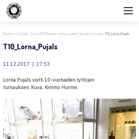
Etusivu
>
Uutiset
>
Cinia JGP Masters -turnaus päätti kauden Turussa
>
T10_Lorna_Pujals
T10_Lorna_Pujals
11.12.2017 | 17:53
Lorna Pujals voitti 10-vuotiaiden tyttöjen
turnauksen. Kuva: Kimmo Hurme.