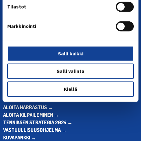
Tilastot
Markkinointi
YHTEYSTIEDOT
Olympiastadion, Paavo Nurmen tie 1, 00250 Helsinki
Puh. 010 574 3959
Salli kaikki
Toimiston puhelinajat:
ma-pe klo 10.00-12.00
Salli valinta
Muina aikoina olkaa yhteydessä
sähköpostitse: toimisto@tennis.fi
Kiellä
KAIKKI YHTEYSTIEDOT →
ALOITA HARRASTUS →
ALOITA KILPAILEMINEN →
TENNIKSEN STRATEGIA 2024 →
VASTUULLISUUSOHJELMA →
KUVAPANKKI →