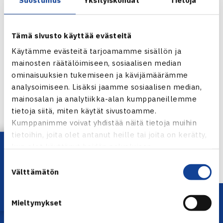
Tämä sivusto käyttää evästeitä
Käytämme evästeitä tarjoamamme sisällön ja
mainosten räätälöimiseen, sosiaalisen median
ominaisuuksien tukemiseen ja kävijämäärämme
analysoimiseen. Lisäksi jaamme sosiaalisen median,
mainosalan ja analytiikka-alan kumppaneillemme
tietoja siitä, miten käytät sivustoamme.
Kumppanimme voivat yhdistää näitä tietoja muihin
tietoihin, joita olet antanut heille tai joita on kerätty,
Lataa OmaTennis!
kun olet käyttänyt heidän palvelujaan.
Suostumuksen
Välttämätön
valinta
Mieltymykset