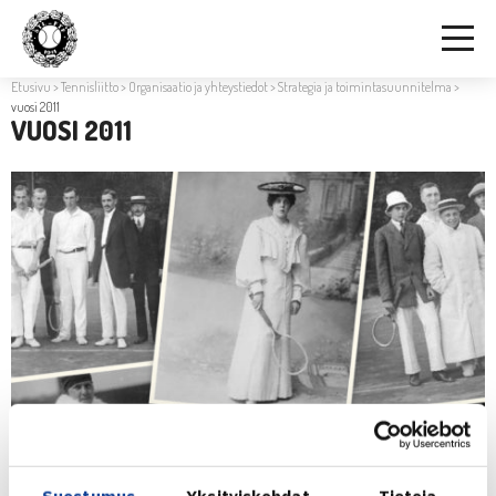
Etusivu
>
Tennisliitto
>
Organisaatio ja yhteystiedot
>
Strategia ja toimintasuunnitelma
>
vuosi 2011
VUOSI 2011
Suostumus
Yksityiskohdat
Tietoja