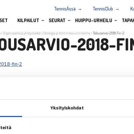
TennisÄssä
TennisClub
K
SET
KILPAILUT
SEURAT
HUIPPU-URHEILU
TAPA
o
>
Organisaatio ja yhteystiedot
>
Strategia ja toimintasuunnitelma
>
Talousarvio-2018-fin-2
OUSARVIO-2018-FI
2018-fin-2
Yksityiskohdat
ALOITA HARRASTUS →
TILAA U
ALOITA KILPAILEMINEN →
teitä
 tie 1,
TENNIKSEN STRATEGIA 2024 →