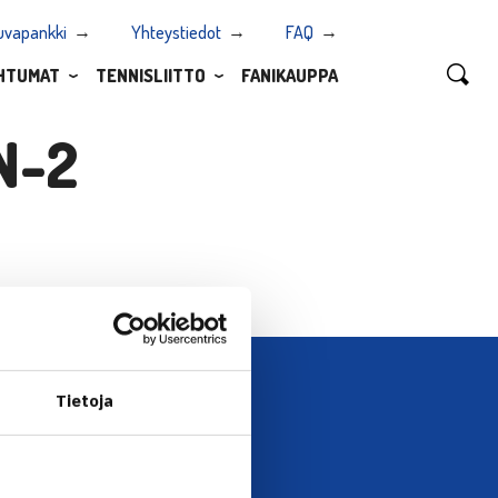
uvapankki
Yhteystiedot
FAQ
HTUMAT
TENNISLIITTO
FANIKAUPPA
N-2
Tietoja
UTISKIRJE →