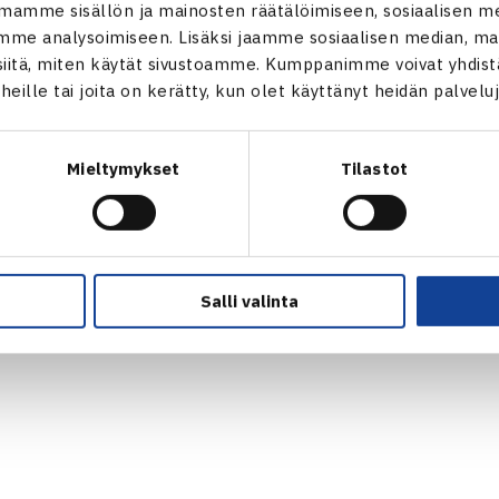
mamme sisällön ja mainosten räätälöimiseen, sosiaalisen m
VASTUULLISUUSOHJELMA →
me analysoimiseen. Lisäksi jaamme sosiaalisen median, mai
KUVAPANKKI →
itä, miten käytät sivustoamme. Kumppanimme voivat yhdistää
FAQ – USEIN KYSYTYT KYSYMYKSET
t heille tai joita on kerätty, kun olet käyttänyt heidän palvelu
→
ssä
EVÄSTEET →
s.fi
TIETOSUOJASELOSTE →
Mieltymykset
Tilastot
Salli valinta