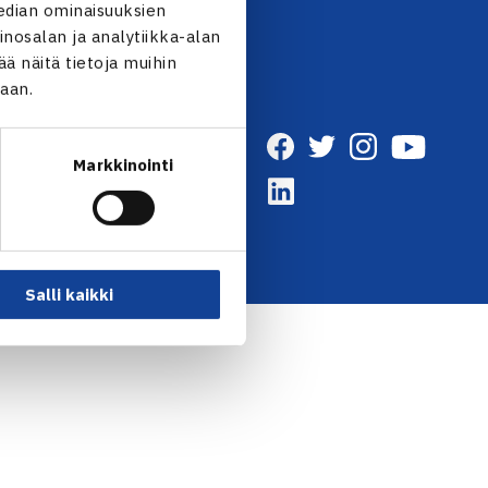
edian ominaisuuksien
nosalan ja analytiikka-alan
 näitä tietoja muihin
jaan.
Markkinointi
Salli kaikki