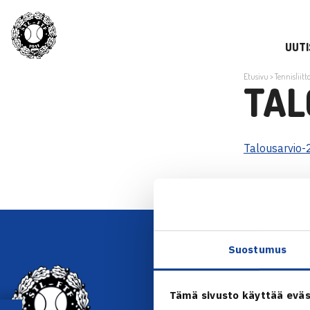
UUTI
Etusivu
>
Tennisliitt
TAL
Talousarvio-
Suostumus
YHTEYSTIEDOT
Tämä sivusto käyttää eväs
Olympiastadion, Paavo Nurmen